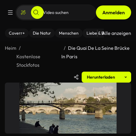
Anmelden
Alle anzeigen
Coverr+
Die Natur
Menschen
Liebe & Beziehungen
F
Heim
Die Quai De La Seine Brücke
Kostenlose
In Paris
Stockfotos
Herunterladen