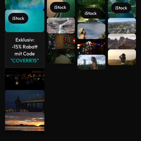
iStock
iStock
iStock
iStock
Mehr
anzeigen
Exklusiv:
-15% Rabatt
mit Code
"COVERR15"