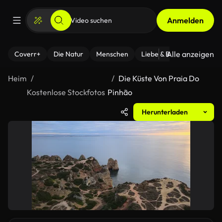
Anmelden
Alle anzeigen
Coverr+
Die Natur
Menschen
Liebe & Beziehungen
F
Heim
Die Küste Von Praia Do
Kostenlose Stockfotos
Pinhão
Herunterladen