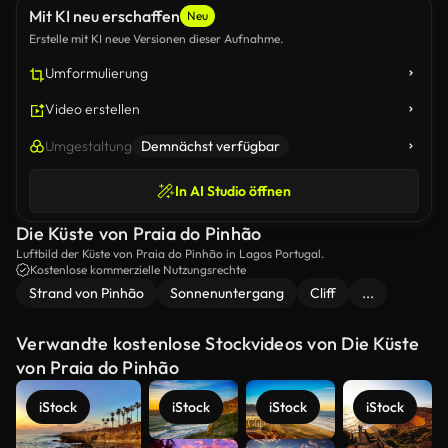
Mit KI neu erschaffen
Neu
Erstelle mit KI neue Versionen dieser Aufnahme.
Umformulierung
Video erstellen
Umgestaltung
Demnächst verfügbar
In AI Studio öffnen
Die Küste von Praia do Pinhão
Luftbild der Küste von Praia do Pinhão in Lagos Portugal.
Kostenlose kommerzielle Nutzungsrechte
Strand von Pinhão
Sonnenuntergang
Cliff
...
Verwandte kostenlose Stockvideos von Die Küste
von Praia do Pinhão
iStock
iStock
iStock
iStock