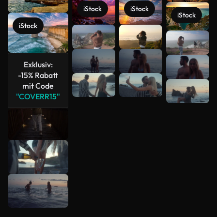
iStock
iStock
iStock
iStock
Mehr
anzeigen
Exklusiv:
-15% Rabatt
mit Code
"COVERR15"