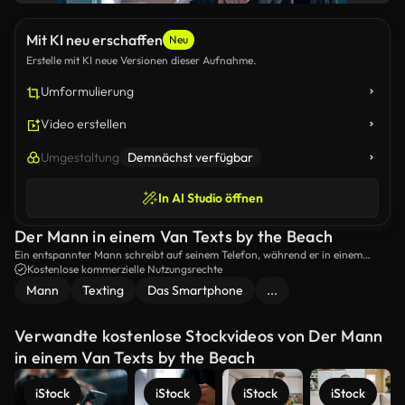
Mit KI neu erschaffen
Neu
Erstelle mit KI neue Versionen dieser Aufnahme.
Umformulierung
Video erstellen
Umgestaltung
Demnächst verfügbar
In AI Studio öffnen
Der Mann in einem Van Texts by the Beach
Ein entspannter Mann schreibt auf seinem Telefon, während er in einem
Vintage-Van am Meer sitzt.
Kostenlose kommerzielle Nutzungsrechte
Mann
Texting
Das Smartphone
...
Verwandte kostenlose Stockvideos von Der Mann
in einem Van Texts by the Beach
iStock
iStock
iStock
iStock