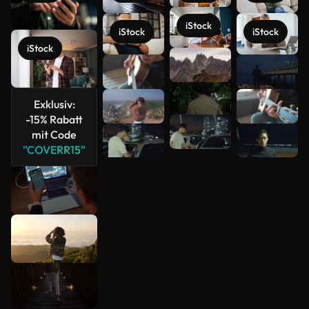
iStock
iStock
iStock
iStock
Mehr
anzeigen
Exklusiv:
-15% Rabatt
mit Code
"COVERR15"