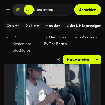
Anmelden
Alle anzeigen
Coverr+
Die Natur
Menschen
Liebe & Beziehungen
F
Heim
Der Mann In Einem Van Texts
Kostenlose
By The Beach
Stockfotos
Herunterladen