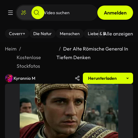
Anmelden
Alle anzeigen
Coverr+
Die Natur
Menschen
Liebe & Beziehungen
F
Heim
Der Alte Römische General In
Kostenlose
Tiefem Denken
Stockfotos
Kyrannio M
Herunterladen