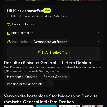
Mit KI neu erschaffen
Neu
Erstelle mit KI neue Versionen dieser Aufnahme.
Umformulierung
Video erstellen
Umgestaltung
Demnächst verfügbar
In AI Studio öffnen
Der alte römische General in tiefem Denken
Eine KI erzeugte einen Nahaufnahmen eines nachdenklichen Mannes in einem
historischen römischen Militäranzug, der Führung und Kontemplation
Kostenlose kommerzielle Nutzungsrechte
beispielhaft darstellte.
Historische Kostüme
Roman General
Pensionierter Ausdruck
...
Verwandte kostenlose Stockvideos von Der alte
römische General in tiefem Denken