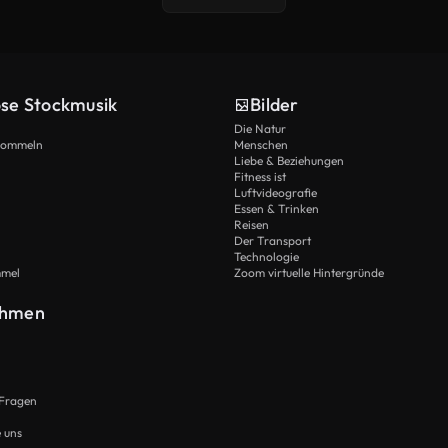
ose Stockmusik
Bilder
Die Natur
Trommeln
Menschen
Liebe & Beziehungen
Fitness ist
Luftvideografie
Essen & Trinken
Reisen
Der Transport
Technologie
mmel
Zoom virtuelle Hintergründe
ehmen
 Fragen
e uns