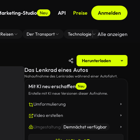
arketing-Studio
API
Preise
Anmelden
Neu
Alle anzeigen
Reisen
Der Transport
Technologie
Zoom Virtuelle H
Herunterladen
Das Lenkrad eines Autos
Nahaufnahme des Lenkrades während einer Autofahrt.
Mit KI neu erschaffen
Neu
Erstelle mit KI neue Versionen dieser Aufnahme.
Umformulierung
Video erstellen
Umgestaltung
Demnächst verfügbar