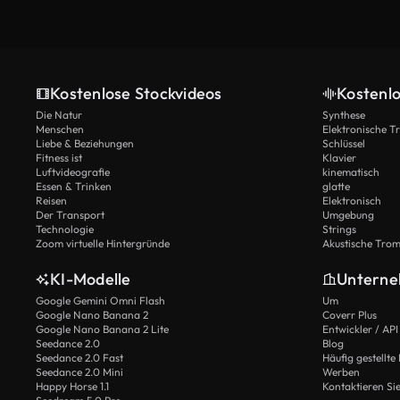
Kostenlose Stockvideos
Kostenl
Die Natur
Synthese
Menschen
Elektronische 
Liebe & Beziehungen
Schlüssel
Fitness ist
Klavier
Luftvideografie
kinematisch
Essen & Trinken
glatte
Reisen
Elektronisch
Der Transport
Umgebung
Technologie
Strings
Zoom virtuelle Hintergründe
Akustische Tro
KI-Modelle
Untern
Google Gemini Omni Flash
Um
Google Nano Banana 2
Coverr Plus
Google Nano Banana 2 Lite
Entwickler / API
Seedance 2.0
Blog
Seedance 2.0 Fast
Häufig gestellte
Seedance 2.0 Mini
Werben
Happy Horse 1.1
Kontaktieren Si