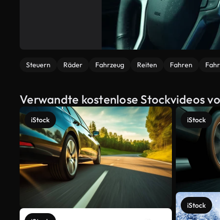
Steuern
Räder
Fahrzeug
Reiten
Fahren
Fah
Verwandte kostenlose Stockvideos vo
iStock
iStock
iStock