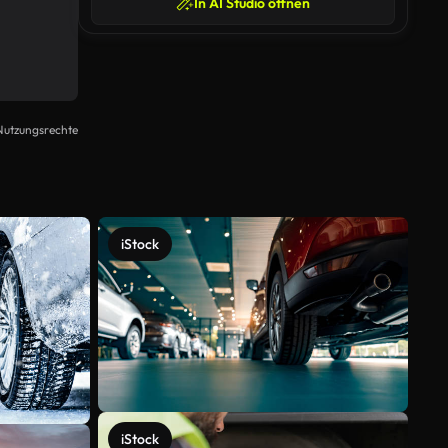
In AI Studio öffnen
Nutzungsrechte
iStock
iStock