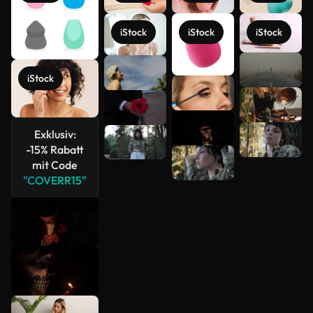
iStock
iStock
iStock
Mehr
iStock
anzeigen
Exklusiv:
-15% Rabatt
mit Code
"COVERR15"