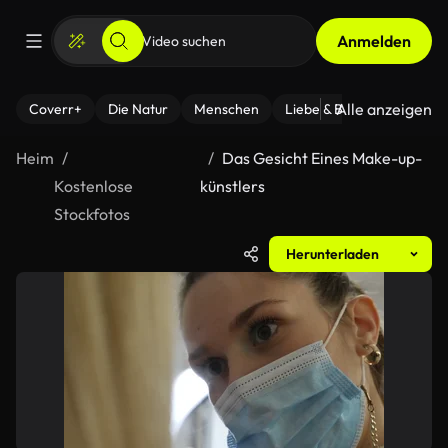
Anmelden
Alle anzeigen
Coverr+
Die Natur
Menschen
Liebe & Beziehungen
F
Heim
Das Gesicht Eines Make-up-
Kostenlose
künstlers
Stockfotos
Herunterladen