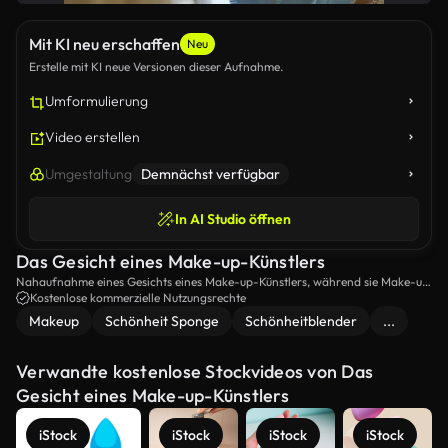
Mit KI neu erschaffen
Neu
Erstelle mit KI neue Versionen dieser Aufnahme.
Umformulierung
Video erstellen
Umgestaltung
Demnächst verfügbar
In AI Studio öffnen
Das Gesicht eines Make-up-Künstlers
Nahaufnahme eines Gesichts eines Make-up-Künstlers, während sie Make-up
auf das Gesicht ihres Kunden anwendet.
Kostenlose kommerzielle Nutzungsrechte
Makeup
Schönheit Sponge
Schönheitblender
...
Verwandte kostenlose Stockvideos von Das
Gesicht eines Make-up-Künstlers
iStock
iStock
iStock
iStock