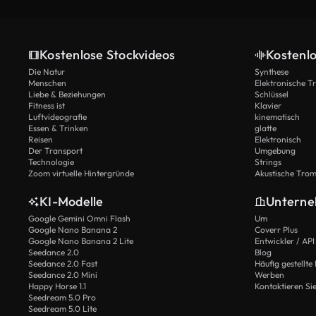
Kostenlose Stockvideos
Kostenl
Die Natur
Synthese
Menschen
Elektronische 
Liebe & Beziehungen
Schlüssel
Fitness ist
Klavier
Luftvideografie
kinematisch
Essen & Trinken
glatte
Reisen
Elektronisch
Der Transport
Umgebung
Technologie
Strings
Zoom virtuelle Hintergründe
Akustische Tro
KI-Modelle
Untern
Google Gemini Omni Flash
Um
Google Nano Banana 2
Coverr Plus
Google Nano Banana 2 Lite
Entwickler / API
Seedance 2.0
Blog
Seedance 2.0 Fast
Häufig gestellte
Seedance 2.0 Mini
Werben
Happy Horse 1.1
Kontaktieren Si
Seedream 5.0 Pro
Seedream 5.0 Lite