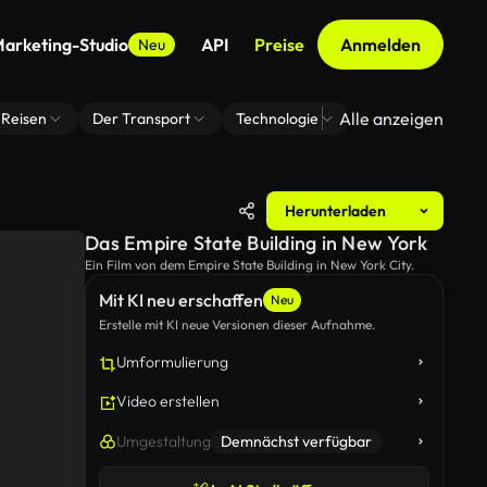
arketing-Studio
API
Preise
Anmelden
Neu
Alle anzeigen
Reisen
Der Transport
Technologie
Zoom Virtuelle H
Herunterladen
Das Empire State Building in New York
Ein Film von dem Empire State Building in New York City.
Mit KI neu erschaffen
Neu
Erstelle mit KI neue Versionen dieser Aufnahme.
Umformulierung
Video erstellen
Umgestaltung
Demnächst verfügbar