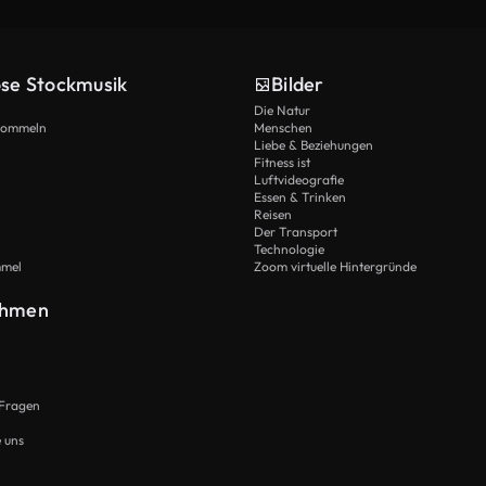
ose Stockmusik
Bilder
Die Natur
Trommeln
Menschen
Liebe & Beziehungen
Fitness ist
Luftvideografie
Essen & Trinken
Reisen
Der Transport
Technologie
mmel
Zoom virtuelle Hintergründe
ehmen
 Fragen
e uns