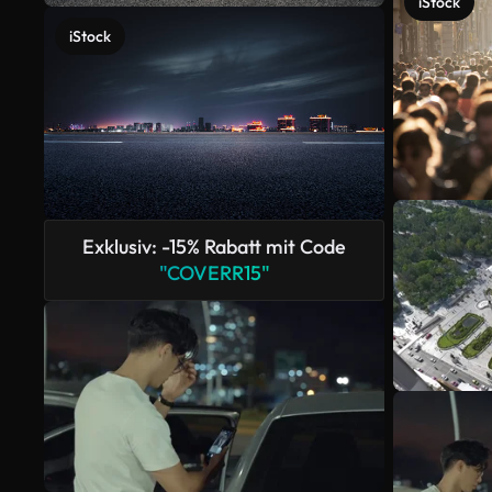
iStock
iStock
Exklusiv: -15% Rabatt mit Code
"COVERR15"