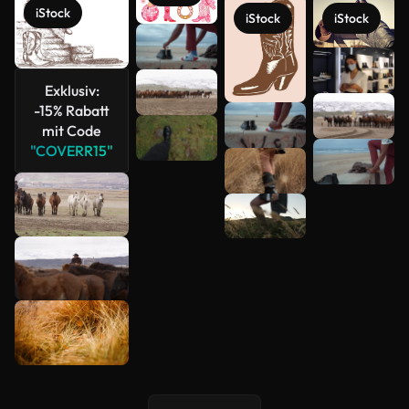
iStock
iStock
iStock
Mehr
anzeigen
Exklusiv:
-15% Rabatt
mit Code
"COVERR15"