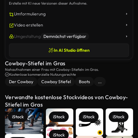
Erstelle mit KI neue Versionen dieser Aufnahme.
Umformulierung
Video erstellen
Umgestaltung
Demnächst verfügbar
In AI Studio öffnen
Cowboy-Stiefel im Gras
Nahaufnahmen einer Frau mit Cowboy-Stiefeln im Gras.
Kostenlose kommerzielle Nutzungsrechte
Der Cowboy
Cowboy Stiefel
Boots
...
Verwandte kostenlose Stockvideos von Cowboy-
Stiefel im Gras
iStock
iStock
iStock
iStock
iStock