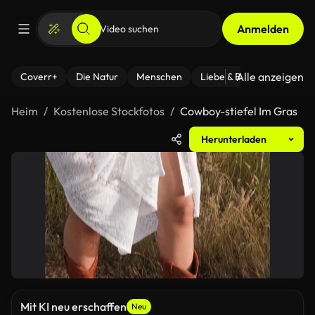
Anmelden
Alle anzeigen
Coverr+
Die Natur
Menschen
Liebe & Beziehungen
F
Heim
Kostenlose Stockfotos
Cowboy-stiefel Im Gras
Herunterladen
Mit KI neu erschaffen
Neu