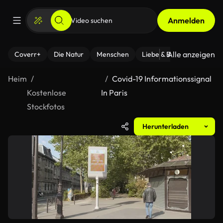
Anmelden
Alle anzeigen
Coverr+
Die Natur
Menschen
Liebe & Beziehungen
F
Heim
Covid-19 Informationssignal
Kostenlose
In Paris
Stockfotos
Herunterladen