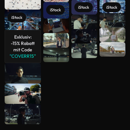
iStock
iStock
iStock
Mehr
iStock
anzeigen
Exklusiv:
-15% Rabatt
mit Code
"COVERR15"