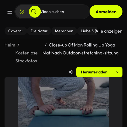
Anmelden
Alle anzeigen
Coverr+
Die Natur
Menschen
Liebe & Beziehungen
F
Heim
Close-up Of Man Rolling Up Yoga
Kostenlose
Mat Nach Outdoor-stretching-sitzung
Stockfotos
Herunterladen