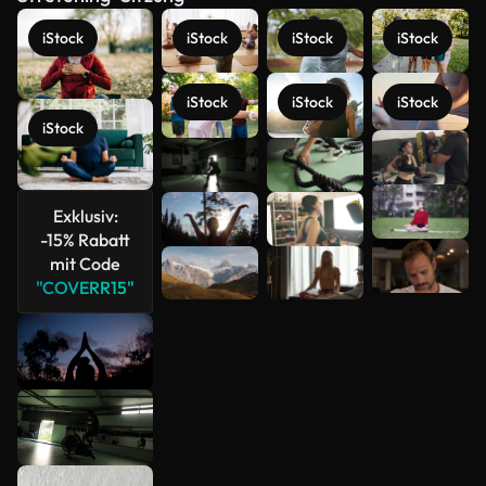
iStock
iStock
iStock
iStock
iStock
iStock
iStock
iStock
Mehr
anzeigen
Exklusiv:
-15% Rabatt
mit Code
"COVERR15"