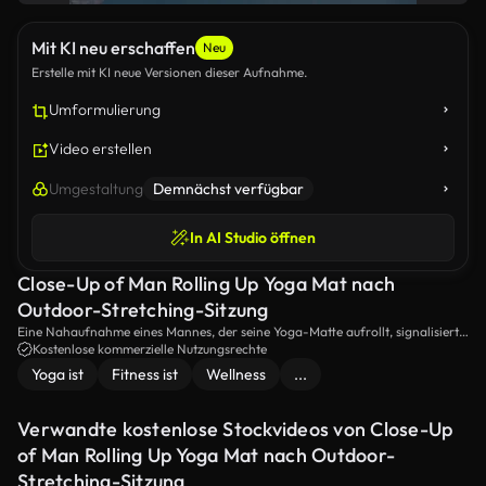
Mit KI neu erschaffen
Neu
Erstelle mit KI neue Versionen dieser Aufnahme.
Umformulierung
Video erstellen
Umgestaltung
Demnächst verfügbar
In AI Studio öffnen
Close-Up of Man Rolling Up Yoga Mat nach
Outdoor-Stretching-Sitzung
Eine Nahaufnahme eines Mannes, der seine Yoga-Matte aufrollt, signalisiert
das Ende seiner Sitzung.Der Fokus auf der Matte unterstreicht den Abschluss
Kostenlose kommerzielle Nutzungsrechte
einer friedlichen und restaurativen Praxis.
Yoga ist
Fitness ist
Wellness
...
Verwandte kostenlose Stockvideos von Close-Up
of Man Rolling Up Yoga Mat nach Outdoor-
Stretching-Sitzung