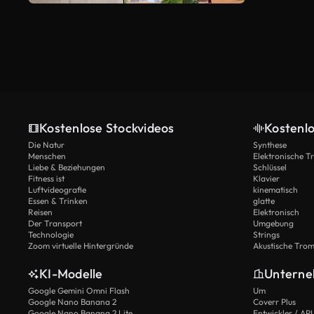
Kostenlose Stockvideos
Kostenl
Die Natur
Synthese
Menschen
Elektronische 
Liebe & Beziehungen
Schlüssel
Fitness ist
Klavier
Luftvideografie
kinematisch
Essen & Trinken
glatte
Reisen
Elektronisch
Der Transport
Umgebung
Technologie
Strings
Zoom virtuelle Hintergründe
Akustische Tro
KI-Modelle
Untern
Google Gemini Omni Flash
Um
Google Nano Banana 2
Coverr Plus
Google Nano Banana 2 Lite
Entwickler / API