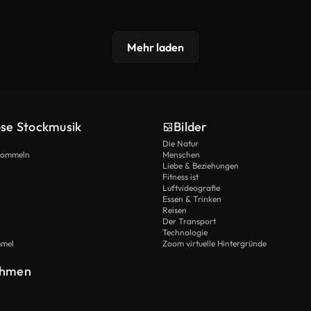
Mehr laden
ose Stockmusik
Bilder
Die Natur
Trommeln
Menschen
Liebe & Beziehungen
Fitness ist
Luftvideografie
Essen & Trinken
Reisen
Der Transport
Technologie
mmel
Zoom virtuelle Hintergründe
ehmen