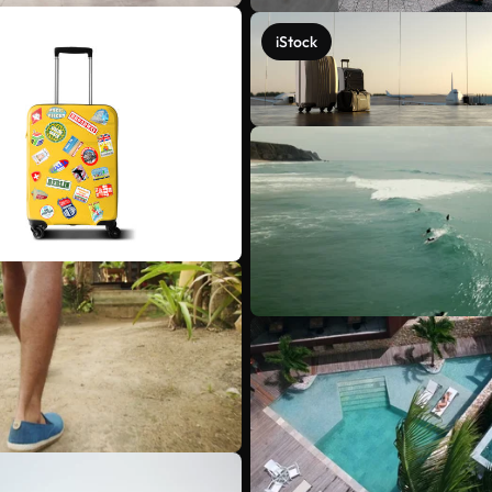
iStock