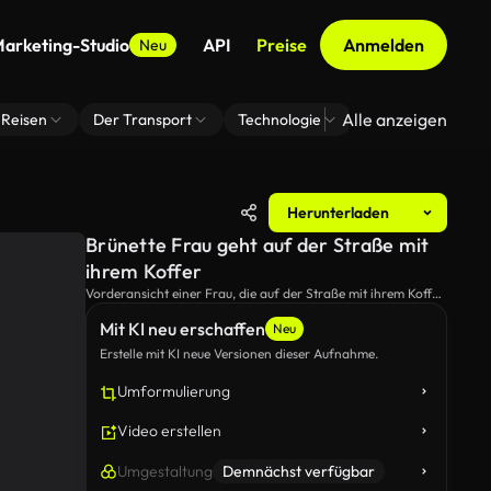
arketing-Studio
API
Preise
Anmelden
Neu
Alle anzeigen
Reisen
Der Transport
Technologie
Zoom Virtuelle H
Herunterladen
Brünette Frau geht auf der Straße mit
ihrem Koffer
Vorderansicht einer Frau, die auf der Straße mit ihrem Koffer
geht.
Mit KI neu erschaffen
Neu
Erstelle mit KI neue Versionen dieser Aufnahme.
Umformulierung
Video erstellen
Umgestaltung
Demnächst verfügbar