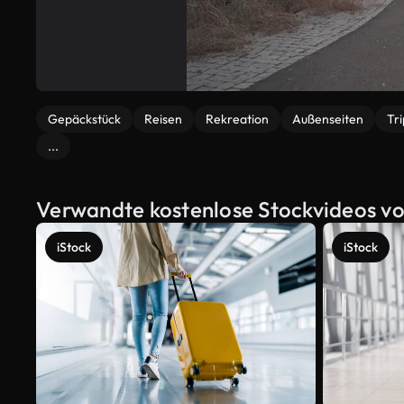
Gepäckstück
Reisen
Rekreation
Außenseiten
Tr
...
Verwandte kostenlose Stockvideos von
iStock
iStock