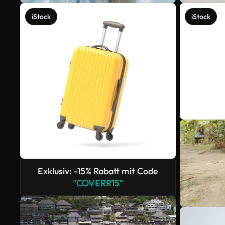
iStock
iStock
Exklusiv: -15% Rabatt mit Code
"COVERR15"