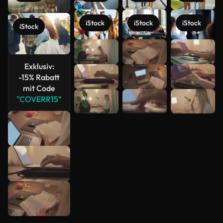
iStock
iStock
iStock
iStock
Mehr
anzeigen
Exklusiv:
-15% Rabatt
mit Code
"COVERR15"