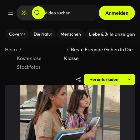
Anmelden
Alle anzeigen
Coverr+
Die Natur
Menschen
Liebe & Beziehungen
F
Heim
Beste Freunde Gehen In Die
Kostenlose
Klasse
Stockfotos
Herunterladen