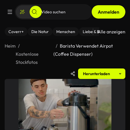
Anmelden
Alle anzeigen
Coverr+
Die Natur
Menschen
Liebe & Beziehungen
F
Heim
Barista Verwendet Airpot
Kostenlose
(Coffee Dispenser)
Stockfotos
Herunterladen