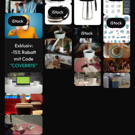
iStock
iStock
iStock
iStock
Exklusiv:
-15% Rabatt
Mehr
mit Code
anzeigen
"COVERR15"