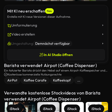
Mit KI neu erschaffen
Neu
Erstelle mit KI neue Versionen dieser Aufnahme.
Umformulierung
Video erstellen
Umgestaltung
Demnächst verfügbar
In AI Studio öffnen
Barista verwendet Airpot (Coffee Dispenser)
Ein tatuierter Barista drückt den Hebel auf einem Airpot-Kaffeespeicher und
gießt Kaffee.
Kostenlose kommerzielle Nutzungsrechte
AirPot
Kaffee Carafe
Kaffeekopf
...
Verwandte kostenlose Stockvideos von Barista
verwendet Airpot (Coffee Dispenser)
iStock
iStock
iStock
iStock