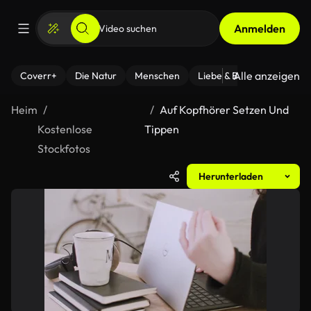
Anmelden
Alle anzeigen
Coverr+
Die Natur
Menschen
Liebe & Beziehungen
F
Heim
Auf Kopfhörer Setzen Und
Kostenlose
Tippen
Stockfotos
Herunterladen