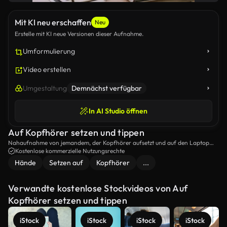
Mit KI neu erschaffen
Neu
Erstelle mit KI neue Versionen dieser Aufnahme.
Umformulierung
Video erstellen
Umgestaltung
Demnächst verfügbar
In AI Studio öffnen
Auf Kopfhörer setzen und tippen
Nahaufnahme von jemandem, der Kopfhörer aufsetzt und auf den Laptop
tipt.
Kostenlose kommerzielle Nutzungsrechte
Hände
Setzen auf
Kopfhörer
...
Verwandte kostenlose Stockvideos von Auf
Kopfhörer setzen und tippen
iStock
iStock
iStock
iStock