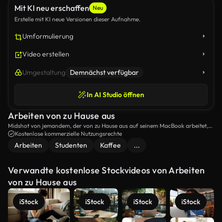
Mit KI neu erschaffen
Neu
Erstelle mit KI neue Versionen dieser Aufnahme.
Umformulierung
Video erstellen
Umgestaltung
Demnächst verfügbar
In AI Studio öffnen
Arbeiten von zu Hause aus
Midshot von jemandem, der von zu Hause aus auf seinem MacBook arbeitet,
mit einer Tasse Kaffee in der Nähe.
Kostenlose kommerzielle Nutzungsrechte
Arbeiten
Studenten
Kaffee
...
Verwandte kostenlose Stockvideos von Arbeiten
von zu Hause aus
iStock
iStock
iStock
iStock