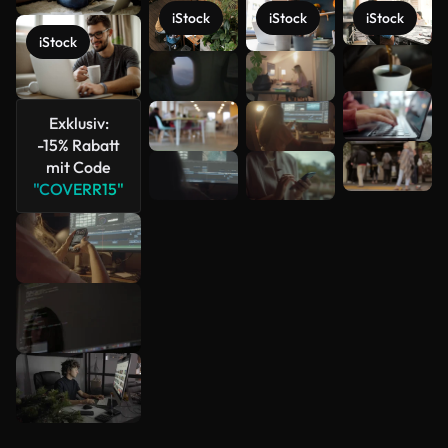
iStock
iStock
iStock
iStock
Mehr
anzeigen
Exklusiv:
-15% Rabatt
mit Code
"COVERR15"