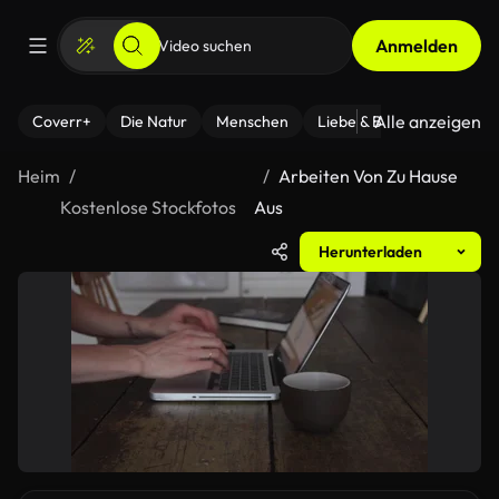
Anmelden
Alle anzeigen
Coverr+
Die Natur
Menschen
Liebe & Beziehungen
F
Heim
Arbeiten Von Zu Hause
Kostenlose Stockfotos
Aus
Herunterladen