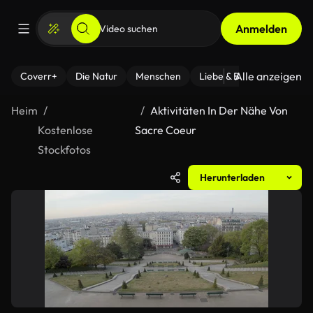
Anmelden
Alle anzeigen
Coverr+
Die Natur
Menschen
Liebe & Beziehungen
F
Heim
Aktivitäten In Der Nähe Von
Kostenlose
Sacre Coeur
Stockfotos
Herunterladen