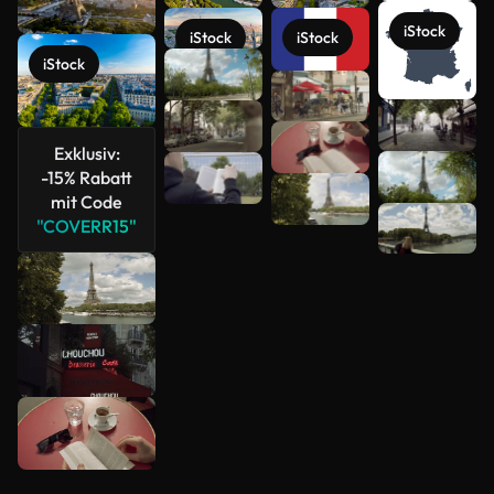
iStock
iStock
iStock
iStock
Mehr
Exklusiv:
anzeigen
-15% Rabatt
mit Code
"COVERR15"