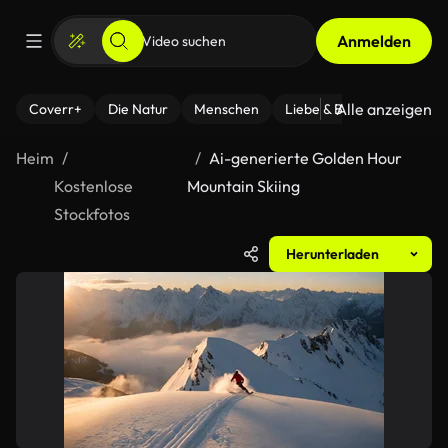
Anmelden
Alle anzeigen
Coverr+
Die Natur
Menschen
Liebe & Beziehungen
F
Heim
Ai-generierte Golden Hour
Kostenlose
Mountain Skiing
Stockfotos
Herunterladen