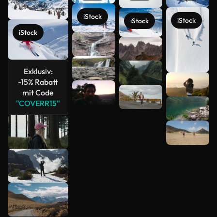
iStock
iStock
iStock
iStock
Exklusiv:
-15% Rabatt
mit Code
Mehr
"COVERR15"
anzeigen