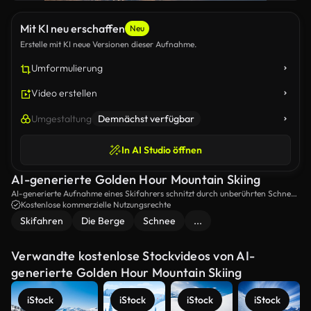
Mit KI neu erschaffen
Neu
Erstelle mit KI neue Versionen dieser Aufnahme.
Umformulierung
Video erstellen
Umgestaltung
Demnächst verfügbar
In AI Studio öffnen
AI-generierte Golden Hour Mountain Skiing
AI-generierte Aufnahme eines Skifahrers schnitzt durch unberührten Schnee
vor dem Hintergrund atemberaubender schneebedeckter Berge beim
Kostenlose kommerzielle Nutzungsrechte
Sonnenuntergang.
Skifahren
Die Berge
Schnee
...
Verwandte kostenlose Stockvideos von AI-
generierte Golden Hour Mountain Skiing
iStock
iStock
iStock
iStock