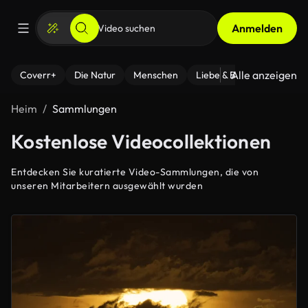
Anmelden
Alle anzeigen
Coverr+
Die Natur
Menschen
Liebe & Beziehungen
F
Heim
Sammlungen
Kostenlose Videocollektionen
Entdecken Sie kuratierte Video-Sammlungen, die von
unseren Mitarbeitern ausgewählt wurden