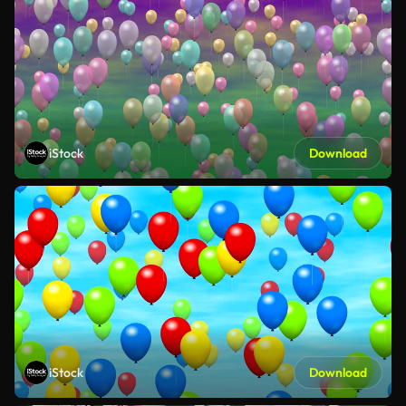
iStock
Download
iStock
Download