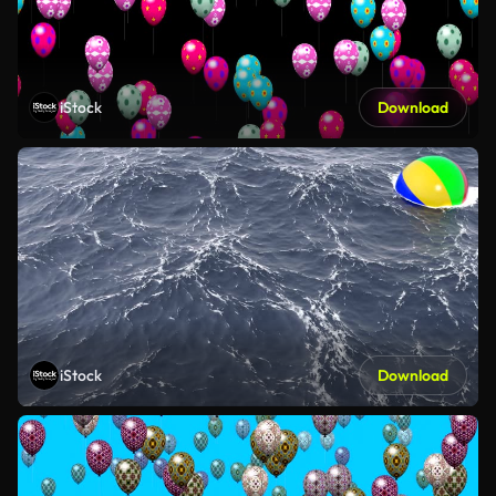
iStock
Download
iStock
Download