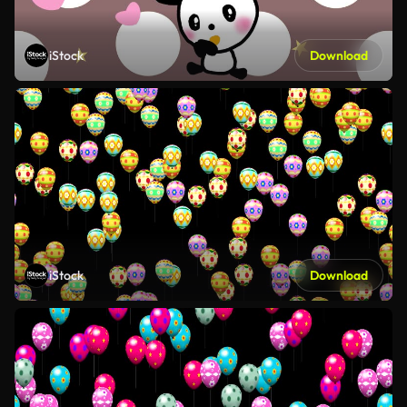
iStock
Download
iStock
Download