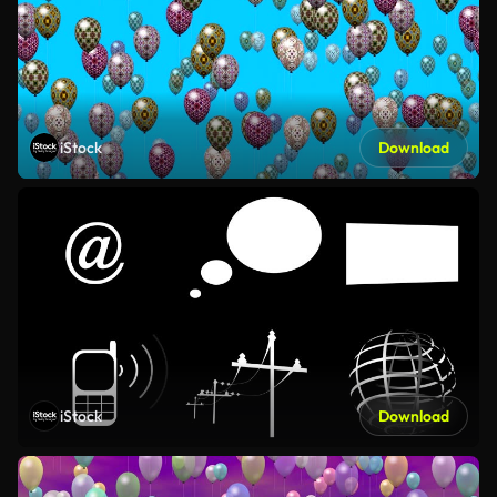
iStock
Download
iStock
Download