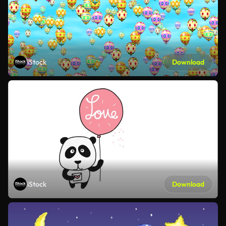
iStock
Download
iStock
Download