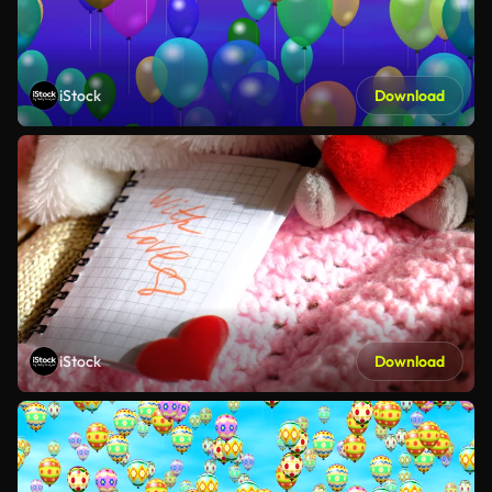
iStock
Download
iStock
Download