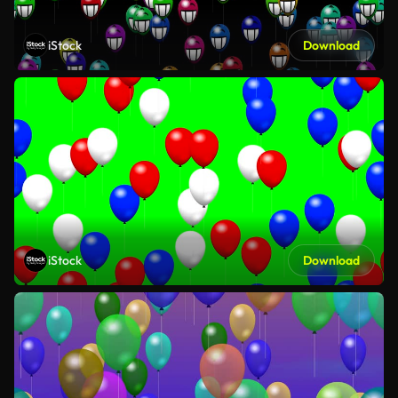
iStock
Download
iStock
Download