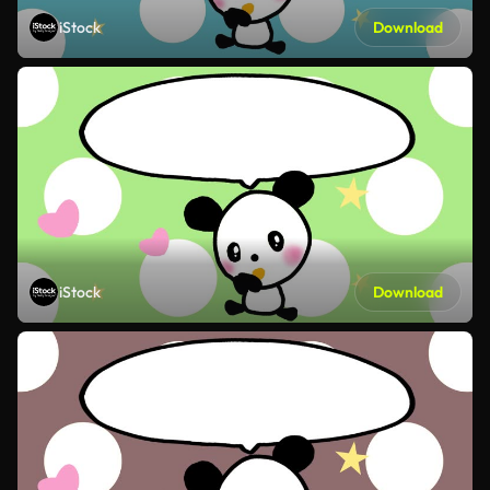
iStock
Download
iStock
Download