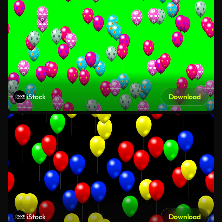
iStock
Download
iStock
Download