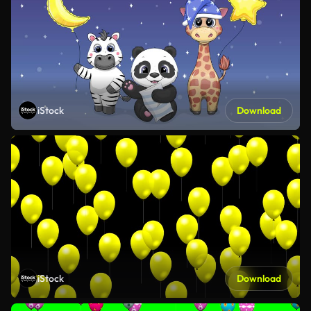
iStock
Download
iStock
Download