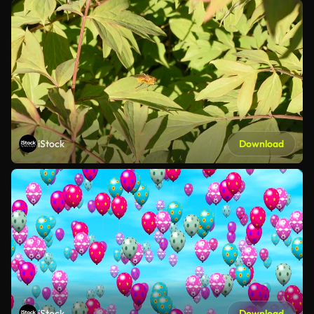
iStock
Download
iStock
Download