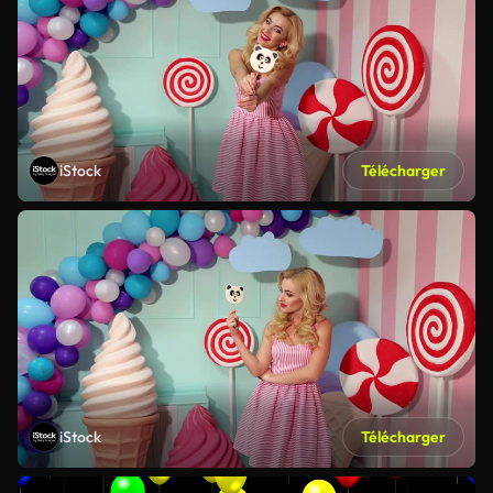
iStock
Télécharger
iStock
Télécharger