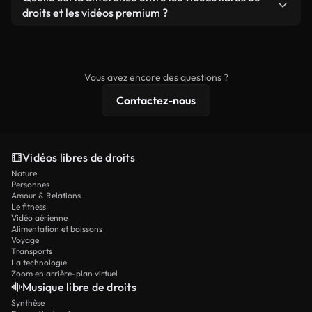
prêtes à l'emploi.
remixer nos vidéos. Assurez-vous simplement que
droits et les vidéos premium ?
le produit final respecte notre licence et ne soit
Les vidéos libres de droits incluent les droits
pas redistribué en tant que contenu libre de droits.
commerciaux, tandis que le contenu premium
comprend des séquences exclusives, une
Vous avez encore des questions ?
résolution 4K et des protections de licence
Contactez-nous
étendues.
Vidéos libres de droits
Nature
Personnes
Amour & Relations
Le fitness
Vidéo aérienne
Alimentation et boissons
Voyage
Transports
La technologie
Zoom en arrière-plan virtuel
Musique libre de droits
Synthèse