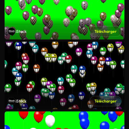
iStock
Télécharger
iStock
Télécharger