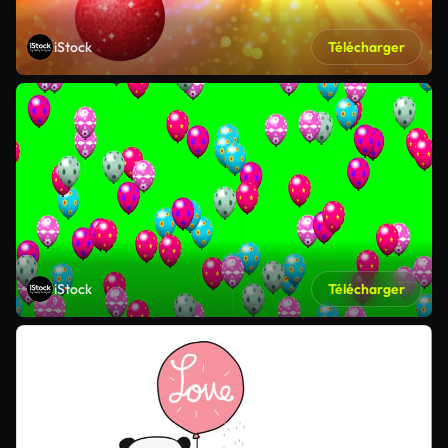
iStock
Télécharger
iStock
Télécharger