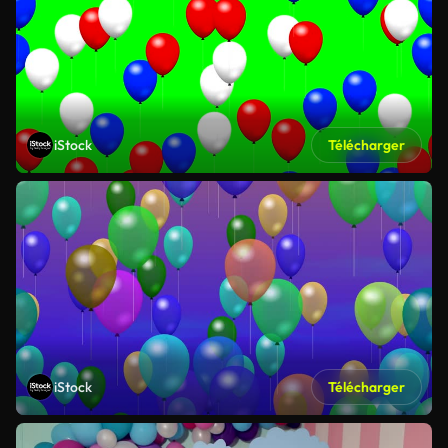
iStock
Télécharger
iStock
Télécharger