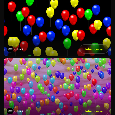
iStock
Télécharger
iStock
Télécharger