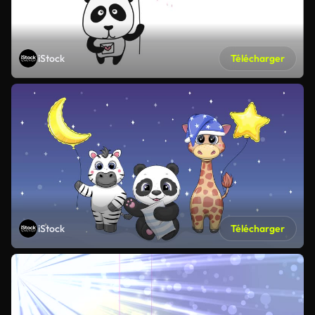
iStock
Télécharger
iStock
Télécharger