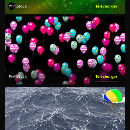
iStock
Télécharger
iStock
Télécharger