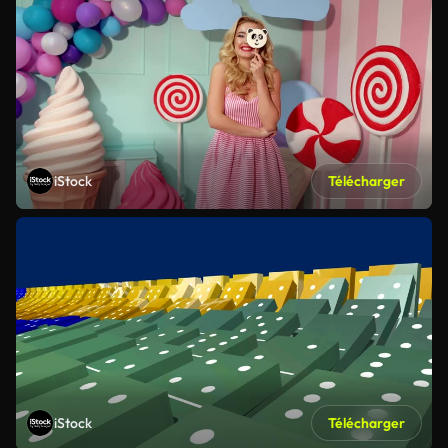
iStock
Télécharger
iStock
Télécharger