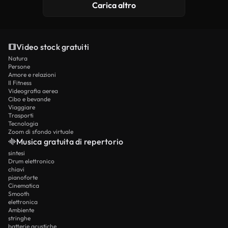
Carica altro
Video stock gratuiti
Natura
Persone
Amore e relazioni
Il Fitness
Videografia aerea
Cibo e bevande
Viaggiare
Trasporti
Tecnologia
Zoom di sfondo virtuale
Musica gratuita di repertorio
sintesi
Drum elettronico
chiavi
pianoforte
Cinematica
Smooth
elettronica
Ambiente
stringhe
batterie acustiche