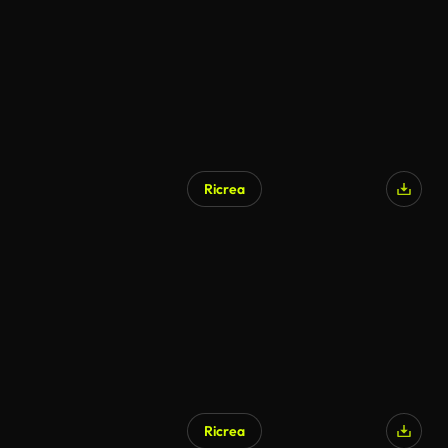
Ricrea
Generato da IA
Ricrea