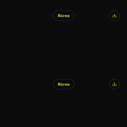
Ricrea
Generato da IA
Ricrea
Generato da IA