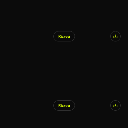
Ricrea
Ricrea