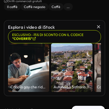
Diritti commerciali gratuiti
Il caffè
Caffè negozio
Caffè
...
Esplora i video di iStock
ESCLUSIVO: -15% DI SCONTO CON IL CODICE
"COVERR15"
Coppia gay che ride e chiacchiera mentre guarda uno smartphone in un caffè
Autunno a Safranbolu