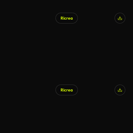
Ricrea
Ricrea