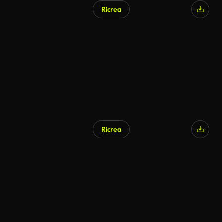
Ricrea
Generato da IA
Ricrea
Generato da IA