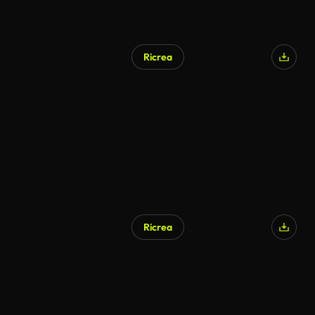
Ricrea
Ricrea