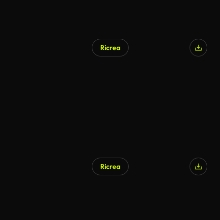
Ricrea
Ricrea