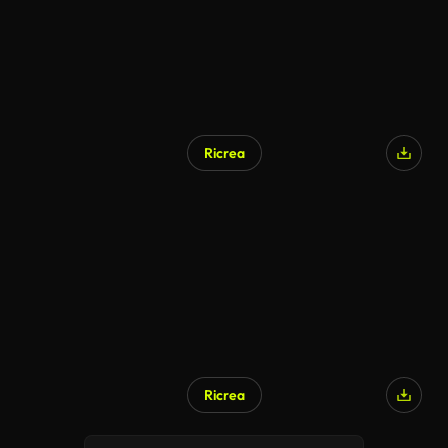
Ricrea
Ricrea