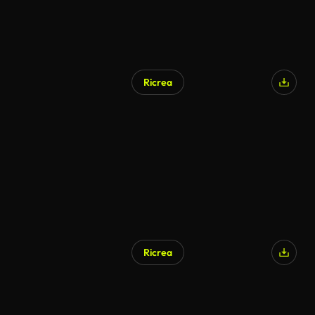
Ricrea
Ricrea