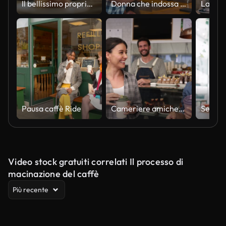
Il bellissimo proprietario della caffetteria Latina sta lavorando sul computer portatile e controllando l'inventario in un accogliente caffè. Restaurant Manager Navigando in Internet e chattando con gli amici. Concetto di realtà aumentata VFX.
Donna che indossa il grembiule dietro il bancone che prende il pagamento con carta contactless dal cliente in una caffetteria o in un bar - girato al rallentatore
Pausa caffè Ride
Cameriere amichevole che consegna un ordine da asporto alle amiche in una panetteria
Video stock gratuiti correlati Il processo di
macinazione del caffè
Più recente