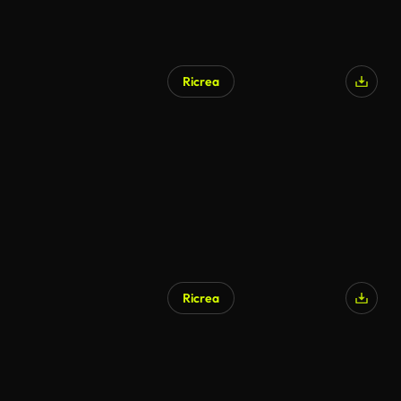
Ricrea
Ricrea