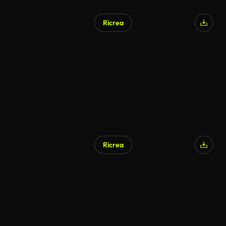
Ricrea
Ricrea