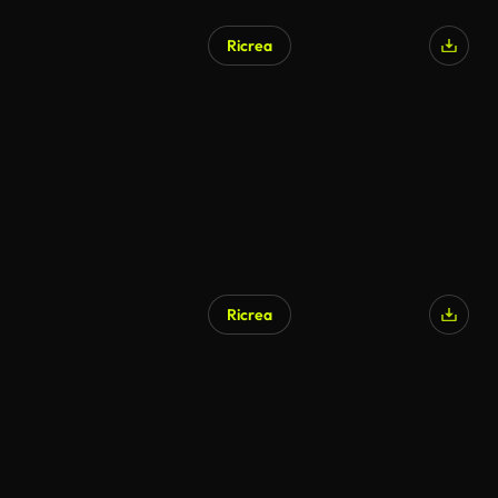
Ricrea
Ricrea