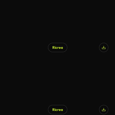
Ricrea
Ricrea