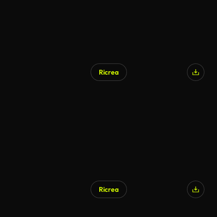
Ricrea
Ricrea