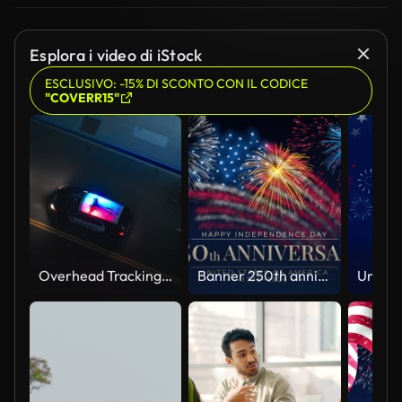
Esplora i video di iStock
ESCLUSIVO: -15% DI SCONTO CON IL CODICE
"COVERR15"
Overhead Tracking Drone Shot of a Police Car Driving on a City Street with Lights On at Night
Banner 250th anniversary of the USA. 250 years of independence. 4th of july 2026 usa independence day, video greeting card. US flag fireworks on blue sky background. Fourth of july. 4k seamless loop