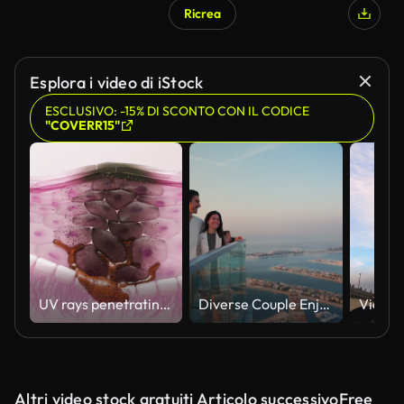
Ricrea
Esplora i video di iStock
ESCLUSIVO: -15% DI SCONTO CON IL CODICE
"COVERR15"
UV rays penetrating skin for melanin synthesis and melasma 3D animation
Diverse Couple Enjoying Sunset Views from High Rise Sky Deck Overlooking Palm Jumeirah
Altri video stock gratuiti Articolo successivoFree