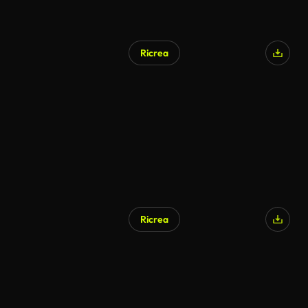
Ricrea
Ricrea