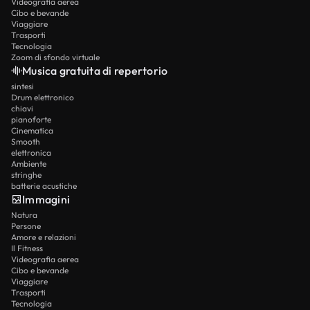
Videografia aerea
Cibo e bevande
Viaggiare
Trasporti
Tecnologia
Zoom di sfondo virtuale
Musica gratuita di repertorio
sintesi
Drum elettronico
chiavi
pianoforte
Cinematica
Smooth
elettronica
Ambiente
stringhe
batterie acustiche
Immagini
Natura
Persone
Amore e relazioni
Il Fitness
Videografia aerea
Cibo e bevande
Viaggiare
Trasporti
Tecnologia