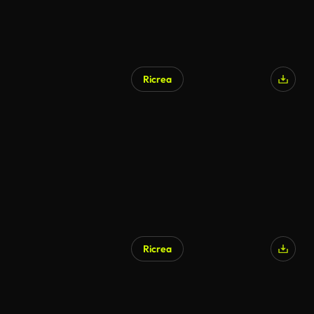
Ricrea
Ricrea