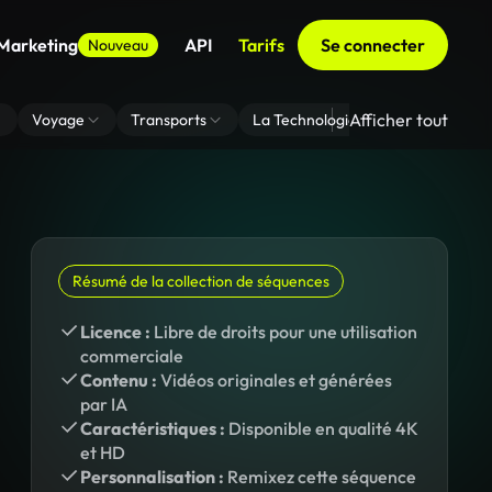
 Marketing
API
Tarifs
Se connecter
Nouveau
Afficher tout
Voyage
Transports
La Technologie
Zoom En Arri
Résumé de la collection de séquences
Licence :
Libre de droits pour une utilisation
commerciale
Contenu :
Vidéos originales et générées
par IA
Caractéristiques :
Disponible en qualité 4K
et HD
Personnalisation :
Remixez cette séquence