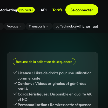
 Marketing
API
Tarifs
Se connecter
Nouveau
Afficher tout
Voyage
Transports
La Technologie
Zoom En Arri
Résumé de la collection de séquences
Licence :
Libre de droits pour une utilisation
commerciale
Contenu :
Vidéos originales et générées
par IA
Caractéristiques :
Disponible en qualité 4K
et HD
Personnalisation :
Remixez cette séquence