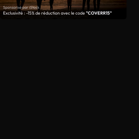
Sponsorisé par iStock
Exclusivité : -15% de réduction avec le code
"COVERR15"