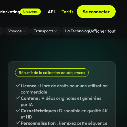
 Marketing
API
Tarifs
Se connecter
Nouveau
Afficher tout
Voyage
Transports
La Technologie
Zoom En Arri
Résumé de la collection de séquences
Licence :
Libre de droits pour une utilisation
commerciale
Contenu :
Vidéos originales et générées
par IA
Caractéristiques :
Disponible en qualité 4K
et HD
Personnalisation :
Remixez cette séquence