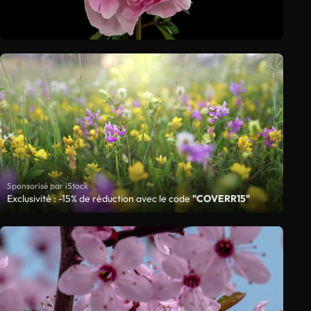
Sponsorisé par iStock
Exclusivité : -15% de réduction avec le code
"COVERR15"