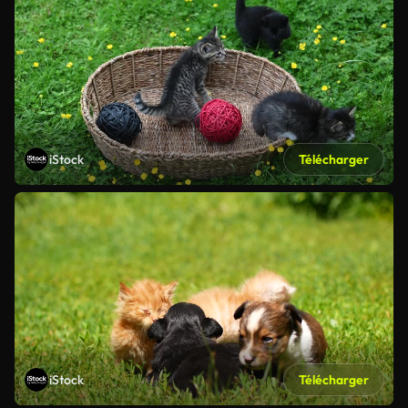
iStock
Télécharger
iStock
Télécharger