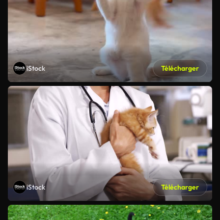
iStock
Télécharger
iStock
Télécharger