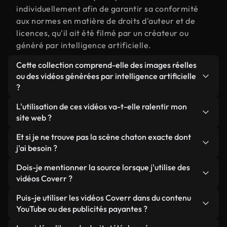
individuellement afin de garantir sa conformité
aux normes en matière de droits d'auteur et de
licences, qu'il ait été filmé par un créateur ou
généré par intelligence artificielle.
Cette collection comprend-elle des images réelles
ou des vidéos générées par intelligence artificielle
?
Les deux. Il s'agit d'une bibliothèque hybride
L'utilisation de ces vidéos va-t-elle ralentir mon
composée de véritables images filmées par des
site web ?
humains et liées à chaton, ainsi que de vidéos
Sauf si vous choisissez nos versions optimisées.
Et si je ne trouve pas la scène chaton exacte dont
générées par IA. Chaque vidéo est clairement
Nous proposons des formats légers, prêts pour le
j'ai besoin ?
identifiée afin que vous sachiez toujours ce que
web et conçus pour une utilisation en arrière-plan :
vous utilisez.
Vous pouvez en créer une instantanément avec
Dois-je mentionner la source lorsque j'utilise des
ils conservent une qualité élevée tout en
Coverr AI Studio. Il vous suffit de décrire la scène,
vidéos Coverr ?
minimisant les temps de chargement et en
par exemple « chaton au coucher du soleil », et le
améliorant des indicateurs comme le LCP.
Aucune attribution n'est requise. Toutes les vidéos
Puis-je utiliser les vidéos Coverr dans du contenu
Studio générera en quelques secondes une vidéo
de notre bibliothèque sont libres de droits et
YouTube ou des publicités payantes ?
personnalisée conforme à nos normes de licence.
peuvent être utilisées sans mentionner l'auteur,
Oui. Toutes les séquences vidéo de Coverr peuvent