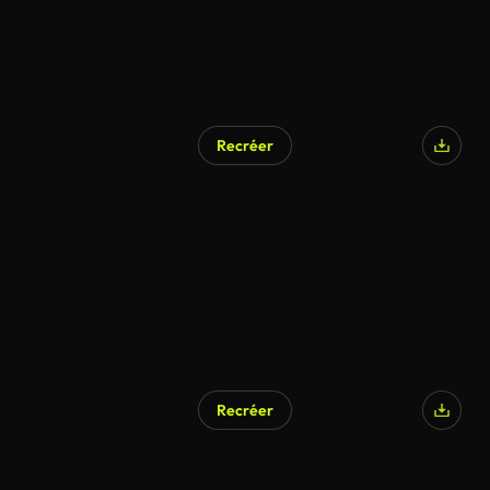
Recréer
Recréer