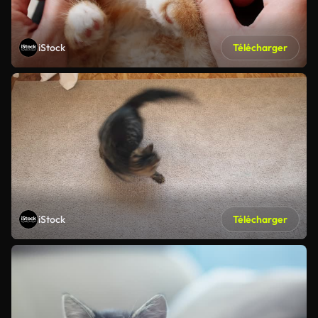
iStock
Télécharger
iStock
Télécharger