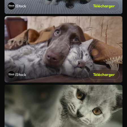
iStock
Télécharger
iStock
Télécharger