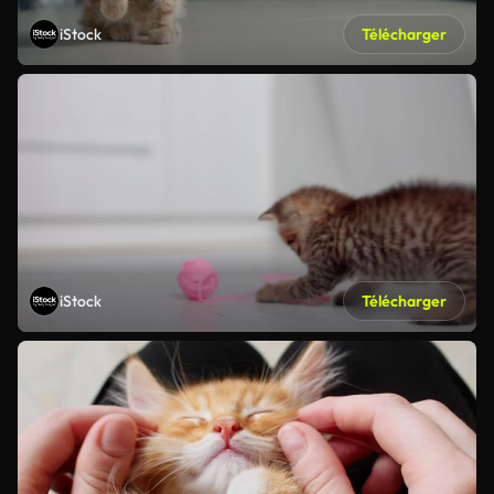
iStock
Télécharger
iStock
Télécharger