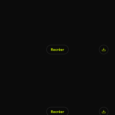
Recréer
Recréer