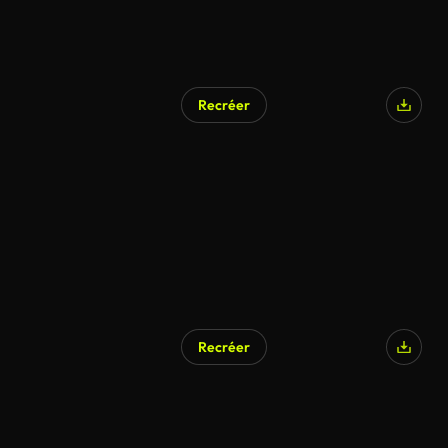
Recréer
Recréer