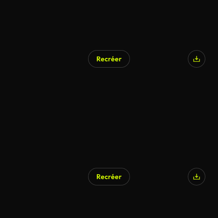
Recréer
Recréer