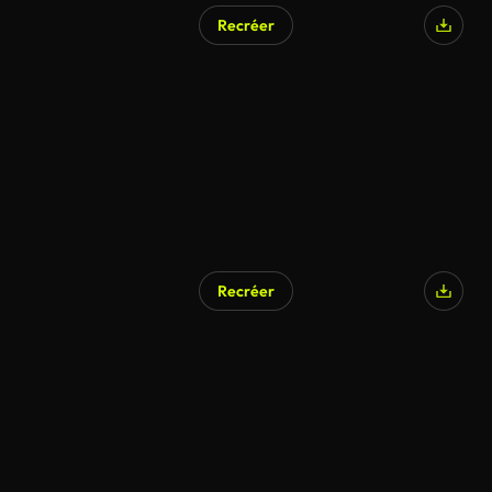
Recréer
Recréer