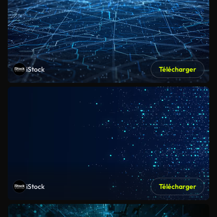
iStock
Télécharger
iStock
Télécharger