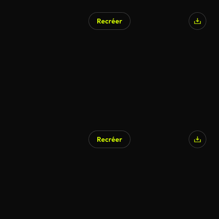
Recréer
Recréer