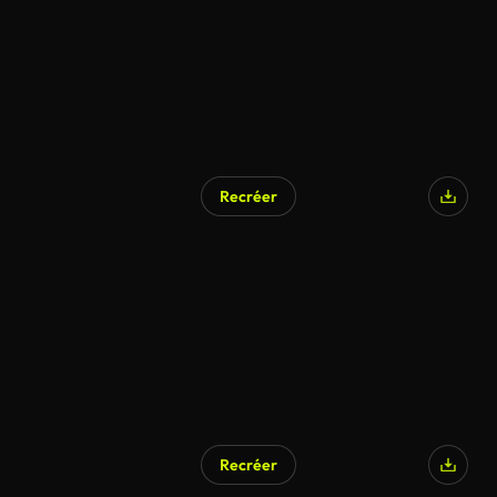
Recréer
Recréer