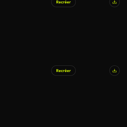
Recréer
Recréer