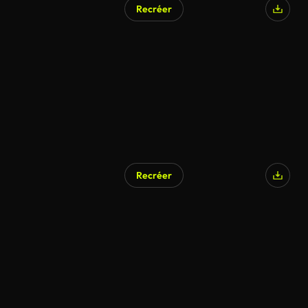
Recréer
Recréer