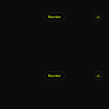
Recréer
Recréer