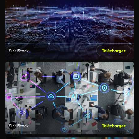
iStock
Télécharger
iStock
Télécharger