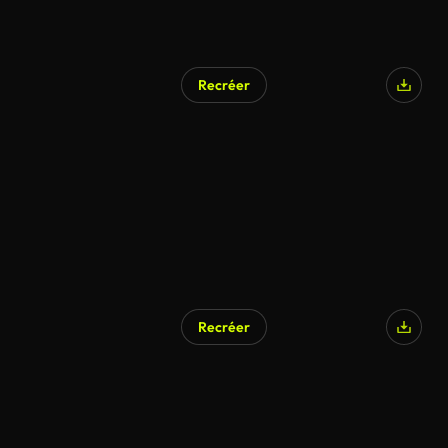
Recréer
Recréer