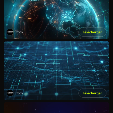
iStock
Télécharger
iStock
Télécharger