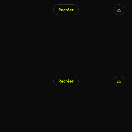
Recréer
Recréer