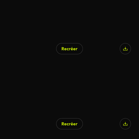
Recréer
Recréer