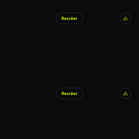
Recréer
Recréer