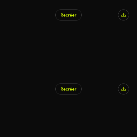
Recréer
Recréer