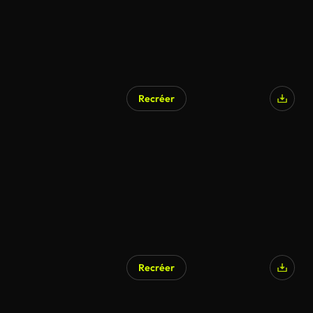
Recréer
Recréer