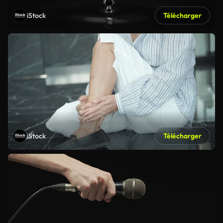
iStock
Télécharger
iStock
Télécharger