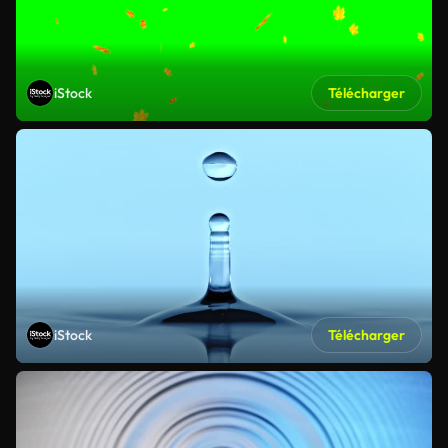
iStock
Télécharger
iStock
Télécharger