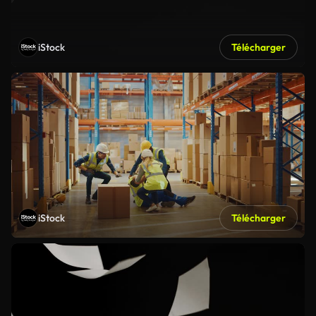
iStock
Télécharger
iStock
Télécharger