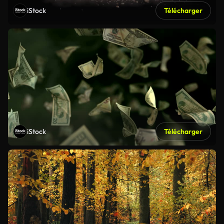
iStock
Télécharger
iStock
Télécharger