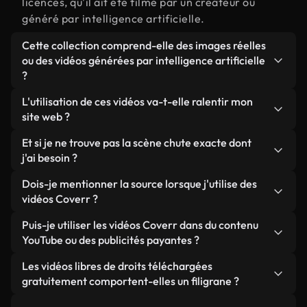
licences, qu'il ait été filmé par un créateur ou
généré par intelligence artificielle.
Cette collection comprend-elle des images réelles
ou des vidéos générées par intelligence artificielle
?
Les deux. Il s'agit d'une bibliothèque hybride
L'utilisation de ces vidéos va-t-elle ralentir mon
composée de véritables images filmées par des
site web ?
humains et liées à chute, ainsi que de vidéos
Sauf si vous choisissez nos versions optimisées.
Et si je ne trouve pas la scène chute exacte dont
générées par IA. Chaque vidéo est clairement
Nous proposons des formats légers, prêts pour le
j'ai besoin ?
identifiée afin que vous sachiez toujours ce que
web et conçus pour une utilisation en arrière-plan :
vous utilisez.
Vous pouvez en créer une instantanément avec
Dois-je mentionner la source lorsque j'utilise des
ils conservent une qualité élevée tout en
Coverr AI Studio. Il vous suffit de décrire la scène,
vidéos Coverr ?
minimisant les temps de chargement et en
par exemple « chute au coucher du soleil », et le
améliorant des indicateurs comme le LCP.
Aucune attribution n'est requise. Toutes les vidéos
Puis-je utiliser les vidéos Coverr dans du contenu
Studio générera en quelques secondes une vidéo
de notre bibliothèque sont libres de droits et
YouTube ou des publicités payantes ?
personnalisée conforme à nos normes de licence.
peuvent être utilisées sans mentionner l'auteur,
Oui. Toutes les séquences vidéo de Coverr peuvent
Les vidéos libres de droits téléchargées
même si cela est toujours apprécié.
être utilisées dans des vidéos YouTube monétisées,
gratuitement comportent-elles un filigrane ?
des promotions sur les réseaux sociaux et des
Non. Aucune de nos vidéos gratuites, qu'elles