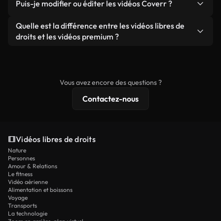
publicités clients, à condition de ne pas revendre
Puis-je modifier ou éditer les vidéos Coverr ?
soient réelles ou générées par IA, ne comporte de
ou redistribuer les séquences elles-mêmes en tant
filigrane. Vous obtenez des images nettes et
Oui. Vous pouvez librement découper, recadrer ou
Quelle est la différence entre les vidéos libres de
que produit autonome.
prêtes à l'emploi.
remixer nos vidéos. Assurez-vous simplement que
droits et les vidéos premium ?
le produit final respecte notre licence et ne soit
Les vidéos libres de droits incluent les droits
pas redistribué en tant que contenu libre de droits.
commerciaux, tandis que le contenu premium
comprend des séquences exclusives, une
Vous avez encore des questions ?
résolution 4K et des protections de licence
Contactez-nous
étendues.
Vidéos libres de droits
Nature
Personnes
Amour & Relations
Le fitness
Vidéo aérienne
Alimentation et boissons
Voyage
Transports
La technologie