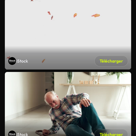
iStock
Télécharger
iStock
Télécharger