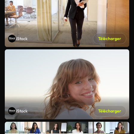
iStock
Télécharger
iStock
Télécharger