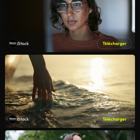
iStock
Télécharger
iStock
Télécharger