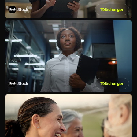
iStock
Télécharger
iStock
Télécharger