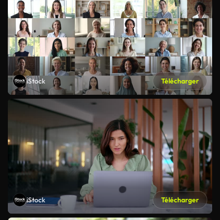
iStock
Télécharger
iStock
Télécharger