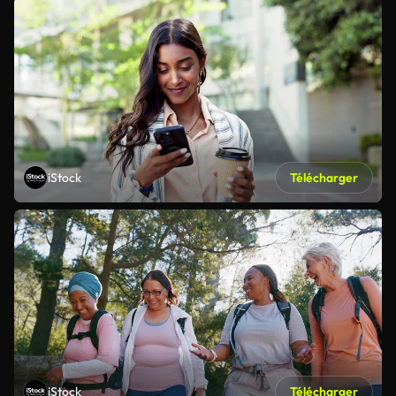
iStock
Télécharger
iStock
Télécharger