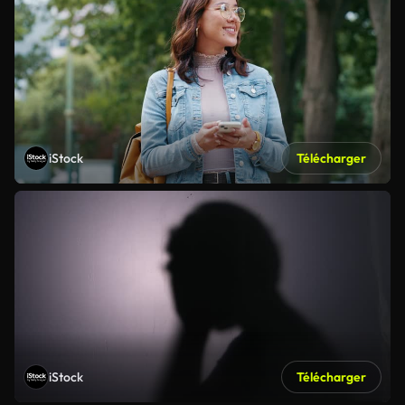
iStock
Télécharger
iStock
Télécharger