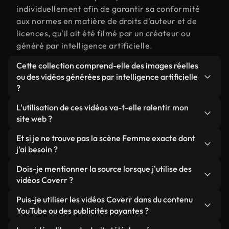
individuellement afin de garantir sa conformité
aux normes en matière de droits d'auteur et de
licences, qu'il ait été filmé par un créateur ou
généré par intelligence artificielle.
Cette collection comprend-elle des images réelles
ou des vidéos générées par intelligence artificielle
?
Les deux. Il s'agit d'une bibliothèque hybride
L'utilisation de ces vidéos va-t-elle ralentir mon
composée de véritables images filmées par des
site web ?
humains et liées à Femme, ainsi que de vidéos
Sauf si vous choisissez nos versions optimisées.
Et si je ne trouve pas la scène Femme exacte dont
générées par IA. Chaque vidéo est clairement
Nous proposons des formats légers, prêts pour le
j'ai besoin ?
identifiée afin que vous sachiez toujours ce que
web et conçus pour une utilisation en arrière-plan :
vous utilisez.
Vous pouvez en créer une instantanément avec
Dois-je mentionner la source lorsque j'utilise des
ils conservent une qualité élevée tout en
Coverr AI Studio. Il vous suffit de décrire la scène,
vidéos Coverr ?
minimisant les temps de chargement et en
par exemple « Femme au coucher du soleil », et le
améliorant des indicateurs comme le LCP.
Aucune attribution n'est requise. Toutes les vidéos
Puis-je utiliser les vidéos Coverr dans du contenu
Studio générera en quelques secondes une vidéo
de notre bibliothèque sont libres de droits et
YouTube ou des publicités payantes ?
personnalisée conforme à nos normes de licence.
peuvent être utilisées sans mentionner l'auteur,
Oui. Toutes les séquences vidéo de Coverr peuvent