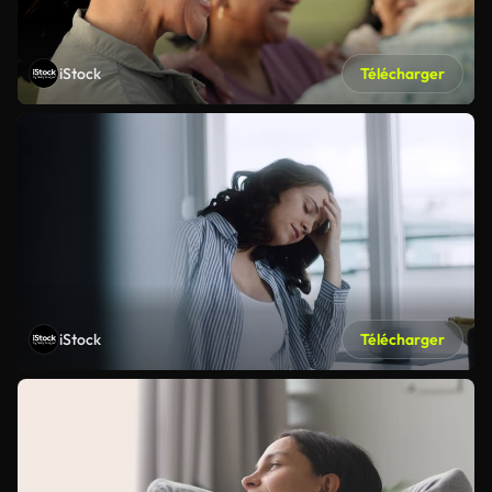
iStock
Télécharger
iStock
Télécharger