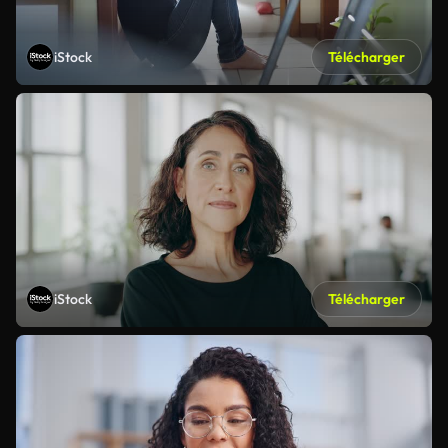
iStock
Télécharger
iStock
Télécharger