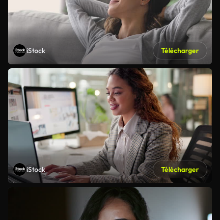
iStock
Télécharger
iStock
Télécharger