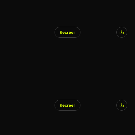
Recréer
Recréer