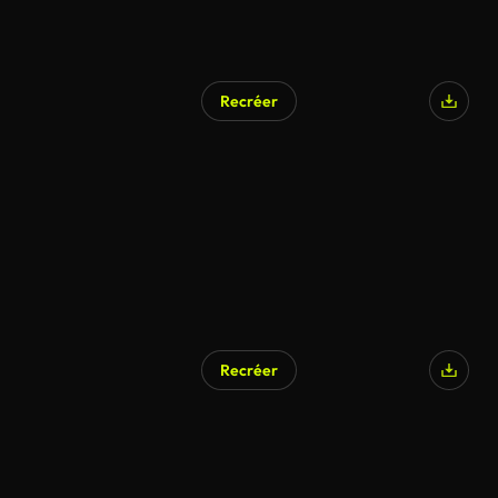
Recréer
Recréer