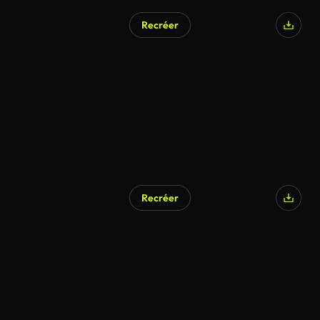
Recréer
Recréer