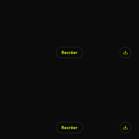
Recréer
Recréer