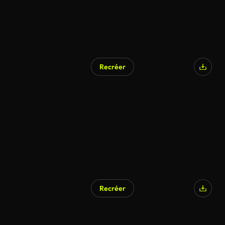
Recréer
Recréer