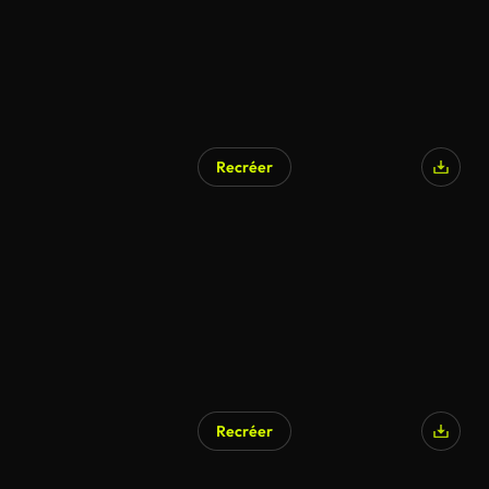
Recréer
Recréer