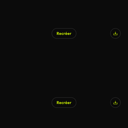
Recréer
Recréer