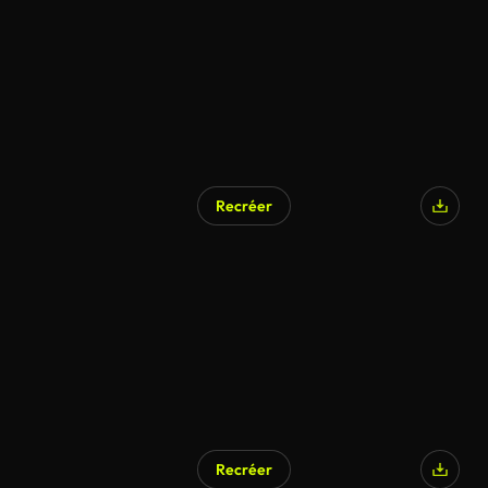
Recréer
Recréer