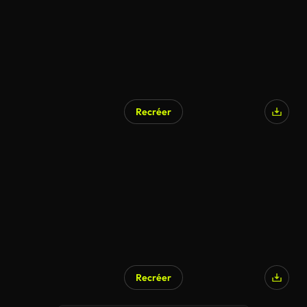
Recréer
Recréer