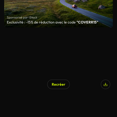
Sponsorisé par iStock
Exclusivité : -15% de réduction avec le code
"COVERR15"
Recréer