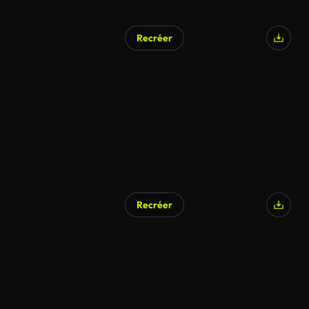
Recréer
Recréer