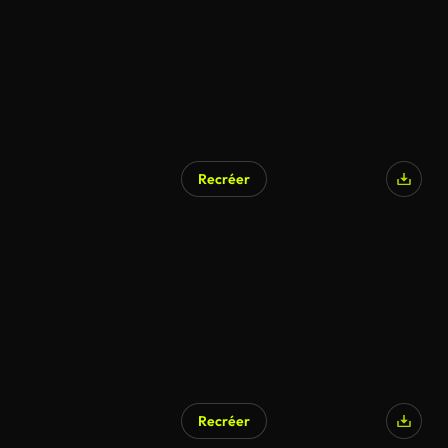
Recréer
Recréer