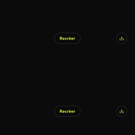
Recréer
Recréer