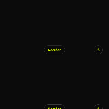
Recréer
Recréer