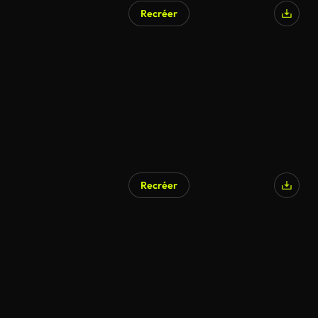
Recréer
Recréer