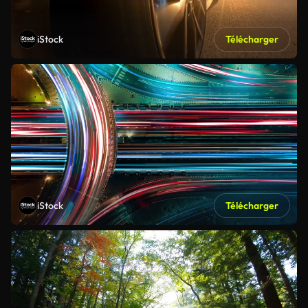
iStock
Télécharger
iStock
Télécharger