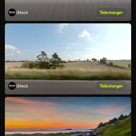
iStock
Télécharger
iStock
Télécharger