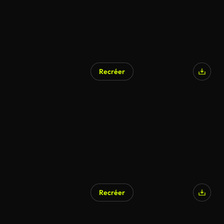
Recréer
Recréer