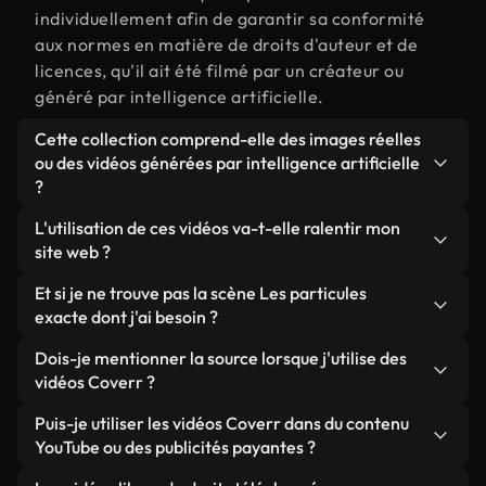
individuellement afin de garantir sa conformité
aux normes en matière de droits d'auteur et de
licences, qu'il ait été filmé par un créateur ou
généré par intelligence artificielle.
Cette collection comprend-elle des images réelles
ou des vidéos générées par intelligence artificielle
?
Les deux. Il s'agit d'une bibliothèque hybride
L'utilisation de ces vidéos va-t-elle ralentir mon
composée de véritables images filmées par des
site web ?
humains et liées à Les particules, ainsi que de
Sauf si vous choisissez nos versions optimisées.
Et si je ne trouve pas la scène Les particules
vidéos générées par IA. Chaque vidéo est
Nous proposons des formats légers, prêts pour le
exacte dont j'ai besoin ?
clairement identifiée afin que vous sachiez
web et conçus pour une utilisation en arrière-plan :
toujours ce que vous utilisez.
Vous pouvez en créer une instantanément avec
Dois-je mentionner la source lorsque j'utilise des
ils conservent une qualité élevée tout en
Coverr AI Studio. Il vous suffit de décrire la scène,
vidéos Coverr ?
minimisant les temps de chargement et en
par exemple « Les particules au coucher du soleil »,
améliorant des indicateurs comme le LCP.
Aucune attribution n'est requise. Toutes les vidéos
Puis-je utiliser les vidéos Coverr dans du contenu
et le Studio générera en quelques secondes une
de notre bibliothèque sont libres de droits et
YouTube ou des publicités payantes ?
vidéo personnalisée conforme à nos normes de
peuvent être utilisées sans mentionner l'auteur,
licence.
Oui. Toutes les séquences vidéo de Coverr peuvent