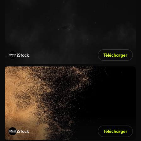
iStock
Télécharger
iStock
Télécharger