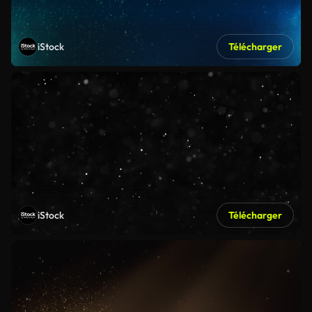
iStock
Télécharger
iStock
Télécharger