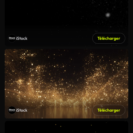
iStock
Télécharger
iStock
Télécharger