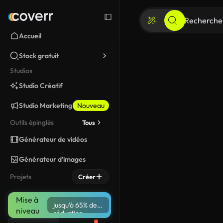
Accueil
Stock gratuit
Studios
Studio Créatif
Studio Marketing
Nouveau
Outils épinglés
Tous
Générateur de vidéos
Générateur d'images
Projets
Créer
Mise à
jusqu’à 65% de
niveau
réduction