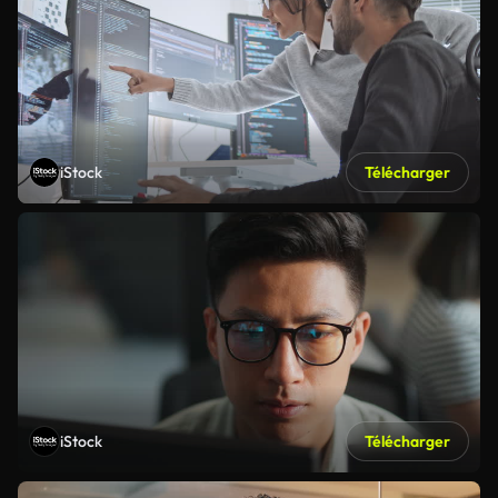
iStock
Télécharger
iStock
Télécharger