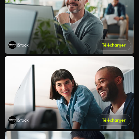
iStock
Télécharger
iStock
Télécharger