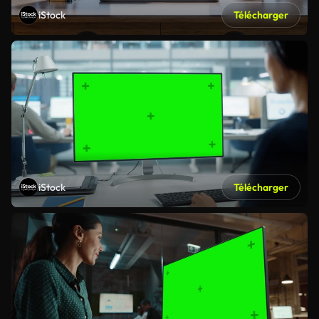
iStock
Télécharger
iStock
Télécharger