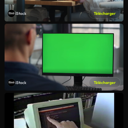
iStock
Télécharger
iStock
Télécharger