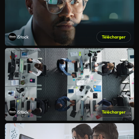
iStock
Télécharger
iStock
Télécharger