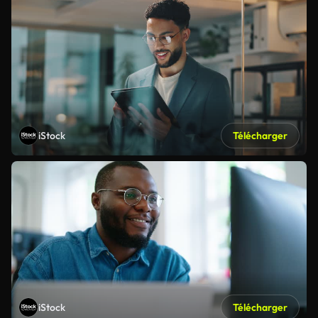
iStock
Télécharger
iStock
Télécharger