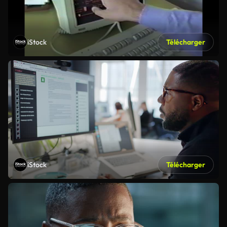
iStock
Télécharger
iStock
Télécharger