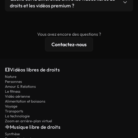
prêtes à l'emploi.
remixer nos vidéos. Assurez-vous simplement que
droits et les vidéos premium ?
le produit final respecte notre licence et ne soit
Les vidéos libres de droits incluent les droits
pas redistribué en tant que contenu libre de droits.
commerciaux, tandis que le contenu premium
comprend des séquences exclusives, une
Vous avez encore des questions ?
résolution 4K et des protections de licence
Contactez-nous
étendues.
Vidéos libres de droits
Nature
Personnes
Amour & Relations
Le fitness
Vidéo aérienne
Alimentation et boissons
Voyage
Transports
La technologie
Zoom en arrière-plan virtuel
Musique libre de droits
Synthèse