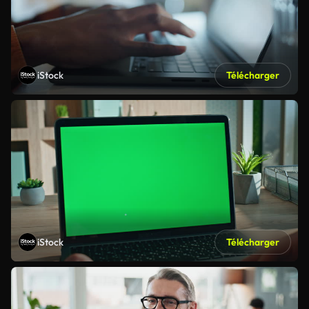
iStock
Télécharger
iStock
Télécharger