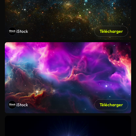
iStock
Télécharger
iStock
Télécharger