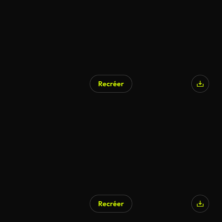
Recréer
Recréer