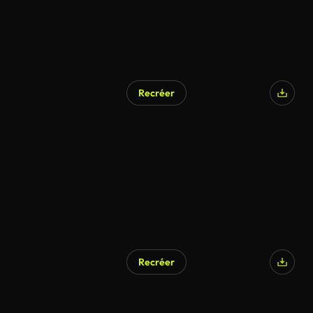
Recréer
Recréer