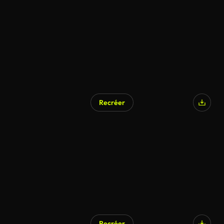
Recréer
Recréer