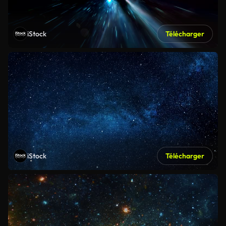
iStock
Télécharger
iStock
Télécharger