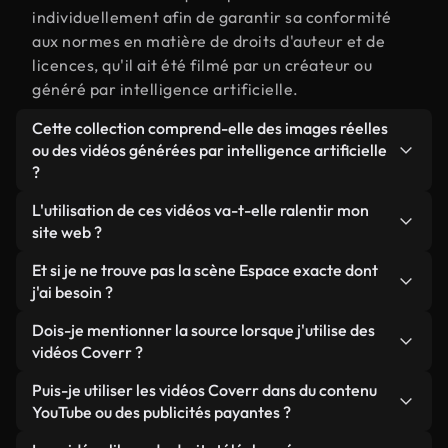
individuellement afin de garantir sa conformité
aux normes en matière de droits d'auteur et de
licences, qu'il ait été filmé par un créateur ou
généré par intelligence artificielle.
Cette collection comprend-elle des images réelles
ou des vidéos générées par intelligence artificielle
?
Les deux. Il s'agit d'une bibliothèque hybride
L'utilisation de ces vidéos va-t-elle ralentir mon
composée de véritables images filmées par des
site web ?
humains et liées à Espace, ainsi que de vidéos
Sauf si vous choisissez nos versions optimisées.
Et si je ne trouve pas la scène Espace exacte dont
générées par IA. Chaque vidéo est clairement
Nous proposons des formats légers, prêts pour le
j'ai besoin ?
identifiée afin que vous sachiez toujours ce que
web et conçus pour une utilisation en arrière-plan :
vous utilisez.
Vous pouvez en créer une instantanément avec
Dois-je mentionner la source lorsque j'utilise des
ils conservent une qualité élevée tout en
Coverr AI Studio. Il vous suffit de décrire la scène,
vidéos Coverr ?
minimisant les temps de chargement et en
par exemple « Espace au coucher du soleil », et le
améliorant des indicateurs comme le LCP.
Aucune attribution n'est requise. Toutes les vidéos
Puis-je utiliser les vidéos Coverr dans du contenu
Studio générera en quelques secondes une vidéo
de notre bibliothèque sont libres de droits et
YouTube ou des publicités payantes ?
personnalisée conforme à nos normes de licence.
peuvent être utilisées sans mentionner l'auteur,
Oui. Toutes les séquences vidéo de Coverr peuvent