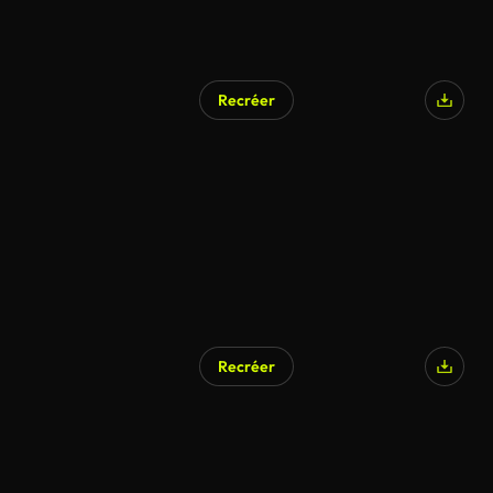
Recréer
Recréer