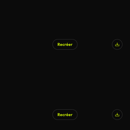
Recréer
Recréer