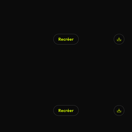
Recréer
Recréer