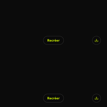
Recréer
Recréer