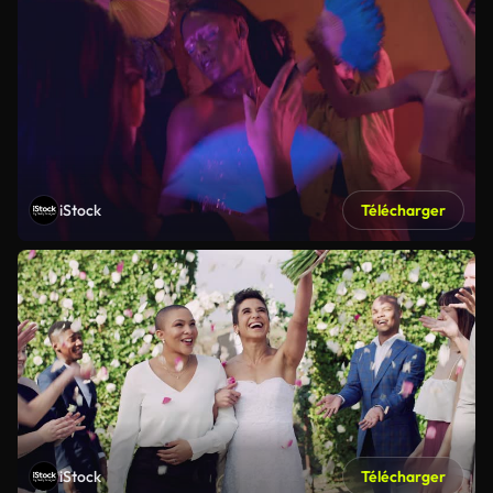
iStock
Télécharger
iStock
Télécharger