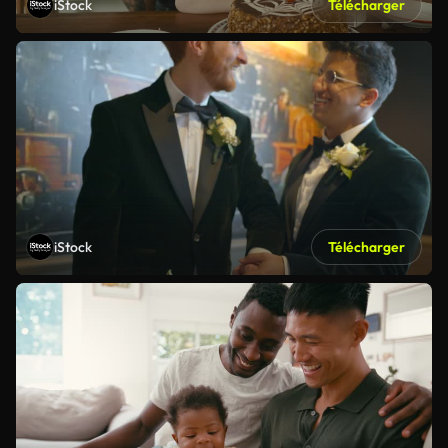
iStock
Télécharger
iStock
Télécharger