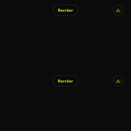
Recréer
Recréer