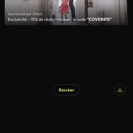
Sponsorisé par iStock
Exclusivité : -15% de réduction avec le code
"COVERR15"
Recréer