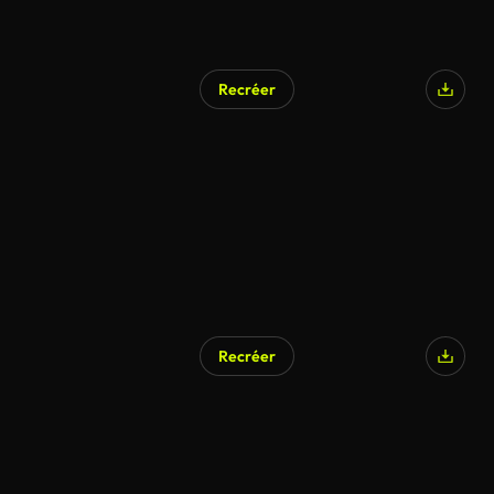
Recréer
Recréer