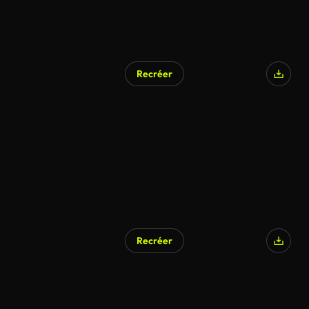
Recréer
Recréer