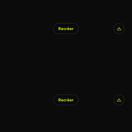
Recréer
Recréer