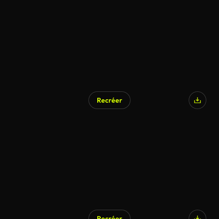
Recréer
Recréer