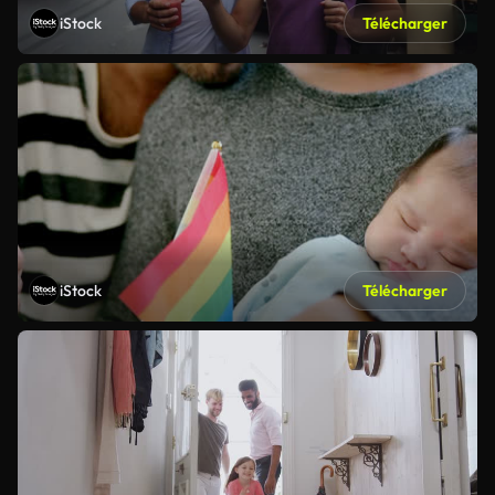
iStock
Télécharger
iStock
Télécharger