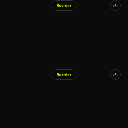
Recréer
Recréer