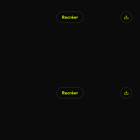
Recréer
Recréer