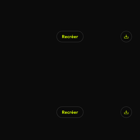
Recréer
Recréer