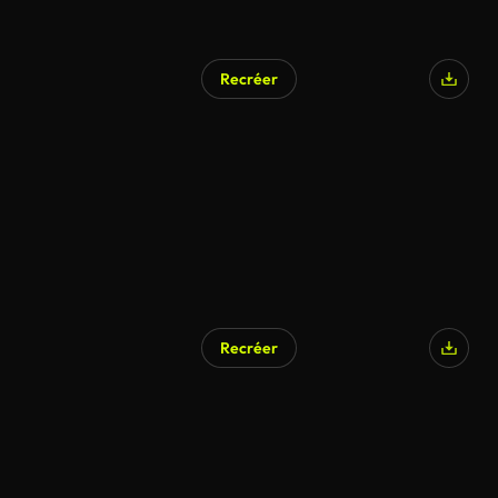
Recréer
Recréer