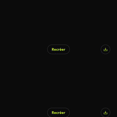
Recréer
Recréer