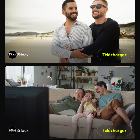
iStock
Télécharger
iStock
Télécharger