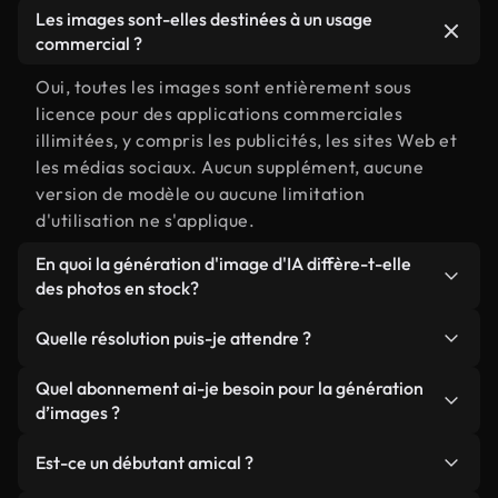
Les images sont-elles destinées à un usage
commercial ?
Oui, toutes les images sont entièrement sous
licence pour des applications commerciales
illimitées, y compris les publicités, les sites Web et
les médias sociaux. Aucun supplément, aucune
version de modèle ou aucune limitation
d'utilisation ne s'applique.
En quoi la génération d'image d'IA diffère-t-elle
des photos en stock?
L'IA crée des visuels uniques et personnalisés
Quelle résolution puis-je attendre ?
précisément adaptés à vos spécifications, en
évitant l'esthétique générique de la photographie
Les images sont générées à la résolution 1K,
Quel abonnement ai-je besoin pour la génération
en stock. Vous obtenez exactement ce que vous
professionnellement optimisées pour une clarté
d’images ?
décrivez sans parcourir des milliers de photos ou
nette sur les plateformes web, mobiles et de
La génération d'images AI est disponible sur les
compromettre votre vision créative.
médias sociaux.
Est-ce un débutant amical ?
plans Plus, Pro et Ultimate.Plus les membres