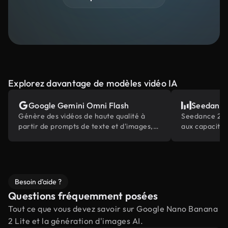
Explorez davantage de modèles vidéo IA
Google Gemini Omni Flash
Seedance
Génère des vidéos de haute qualité à
Seedance 2.0 
partir de prompts de texte et d'images,
aux capacités
alimentées par la connaissance du
multimodales 
monde intégrée de Gemini.
secteur
Besoin d’aide ?
Questions fréquemment posées
Tout ce que vous devez savoir sur Google Nano Banana
2 Lite et la génération d'images AI.