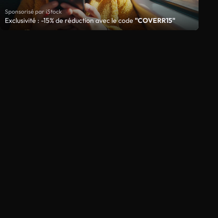
Sponsorisé par iStock
Exclusivité : -15% de réduction avec le code
"COVERR15"