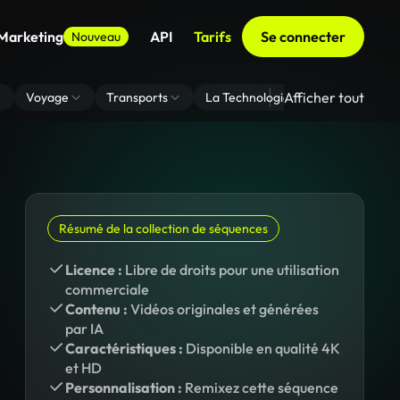
 Marketing
API
Tarifs
Se connecter
Nouveau
Afficher tout
Voyage
Transports
La Technologie
Zoom En Arri
Résumé de la collection de séquences
Licence :
Libre de droits pour une utilisation
commerciale
Contenu :
Vidéos originales et générées
par IA
Caractéristiques :
Disponible en qualité 4K
et HD
Personnalisation :
Remixez cette séquence