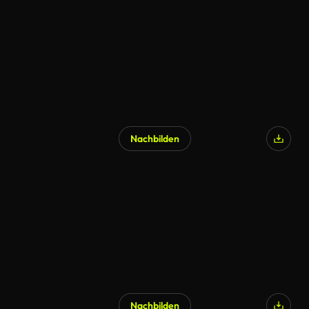
Nachbilden
Nachbilden