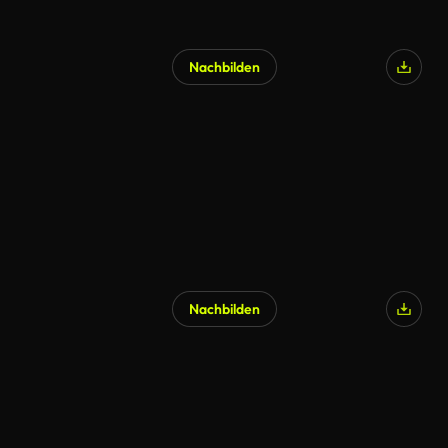
Nachbilden
Nachbilden