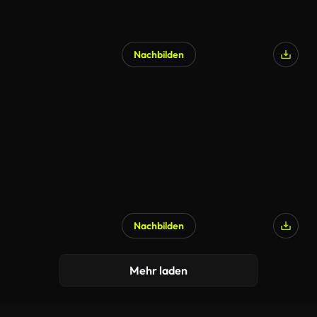
Nachbilden
Nachbilden
Mehr laden