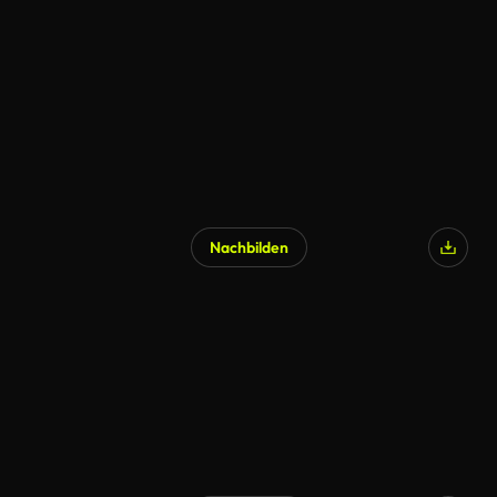
Nachbilden