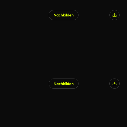
Nachbilden
Nachbilden