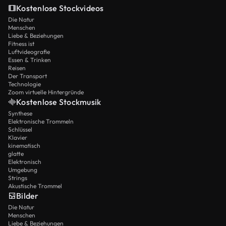
Kostenlose Stockvideos
Die Natur
Menschen
Liebe & Beziehungen
Fitness ist
Luftvideografie
Essen & Trinken
Reisen
Der Transport
Technologie
Zoom virtuelle Hintergründe
Kostenlose Stockmusik
Synthese
Elektronische Trommeln
Schlüssel
Klavier
kinematisch
glatte
Elektronisch
Umgebung
Strings
Akustische Trommel
Bilder
Die Natur
Menschen
Liebe & Beziehungen