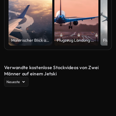
Malerischer Blick aus dem Flugzeugfenster mit farbenfrohem Sonnenuntergangshimmel und Flugzeugflügel über den Wolken
Flugzeug Landung bei Sonnenuntergang
Verwandte kostenlose Stockvideos von Zwei
Männer auf einem Jetski
Neueste