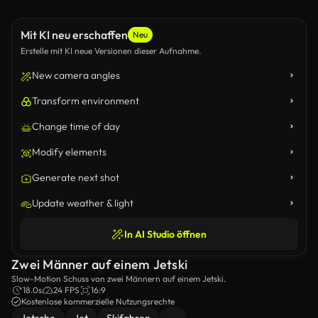
Mit KI neu erschaffen
Neu
Erstelle mit KI neue Versionen dieser Aufnahme.
New camera angles
Transform environment
Change time of day
Modify elements
Generate next shot
Update weather & light
In AI Studio öffnen
Zwei Männer auf einem Jetski
Slow-Motion Schuss von zwei Männern auf einem Jetski.
18.0s
24 FPS
16:9
Kostenlose kommerzielle Nutzungsrechte