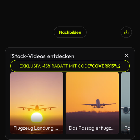
Nachbilden
iStock-Videos entdecken
EXKLUSIV: -15% RABATT MIT CODE
"COVERR15"
Flugzeug Landung Sonnenuntergangslicht
Das Passagierflugzeug hebt bei Sonnenuntergang ab und markiert den Beginn einer aufregenden Reise