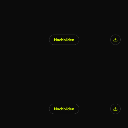
Nachbilden
Nachbilden