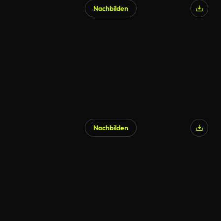
Nachbilden
Nachbilden