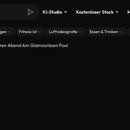
KI-Studio
Kostenloser Stock
M
ngen
Fitness Ist
Luftvideografie
Essen & Trinken
hren Abend Am Glamourösen Pool