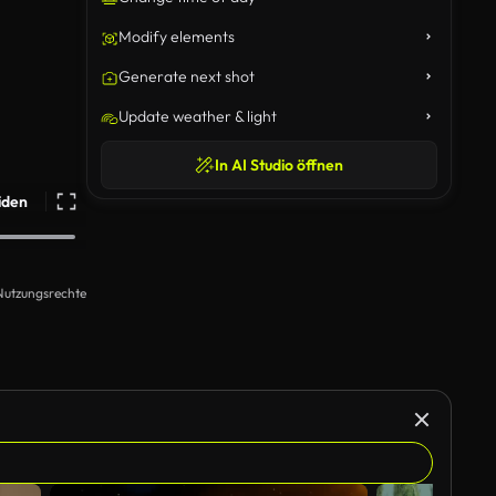
Modify elements
Generate next shot
Update weather & light
In AI Studio öffnen
iden
Nutzungsrechte