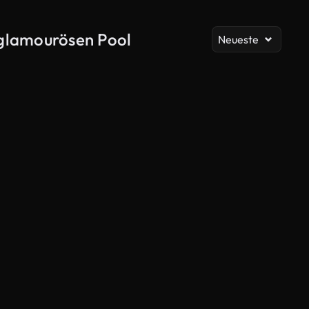
Al
 glamourösen Pool
Neueste
KI-generiert