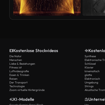
Kostenlose Stockvideos
Kostenl
Die Natur
Synthese
Menschen
Elektronische 
Liebe & Beziehungen
Schlüssel
Fitness ist
Klavier
Luftvideografie
kinematisch
Essen & Trinken
glatte
Reisen
Elektronisch
Der Transport
Umgebung
Technologie
Strings
Zoom virtuelle Hintergründe
Akustische Tro
KI-Modelle
Untern
Google Gemini Omni Flash
Um