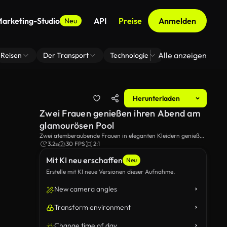
arketing-Studio
API
Preise
Anmelden
Neu
Alle anzeigen
Reisen
Der Transport
Technologie
Zoom Virtuelle H
Herunterladen
Zwei Frauen genießen ihren Abend am
glamourösen Pool
Zwei atemberaubende Frauen in eleganten Kleidern genießen
eine luxuriöse Veranstaltung am Pool. Einer von ihnen schaut
3.2s
30 FPS
2:1
auf die Kamera.
Mit KI neu erschaffen
Neu
Erstelle mit KI neue Versionen dieser Aufnahme.
New camera angles
Transform environment
Change time of day