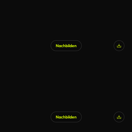
Nachbilden
KI-generiert
Nachbilden
KI-generiert