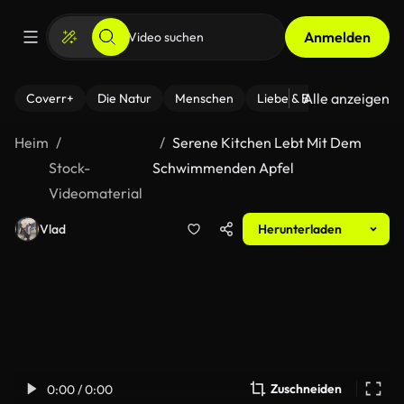
Anmelden
Alle anzeigen
Coverr+
Die Natur
Menschen
Liebe & Beziehungen
F
Heim
Serene Kitchen Lebt Mit Dem
Stock-
Schwimmenden Apfel
Videomaterial
Vlad
Herunterladen
Zuschneiden
0:00 / 0:00