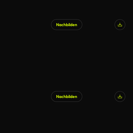
Nachbilden
KI-generiert
Nachbilden
KI-generiert