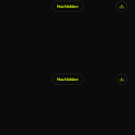
Nachbilden
KI-generiert
Nachbilden
KI-generiert