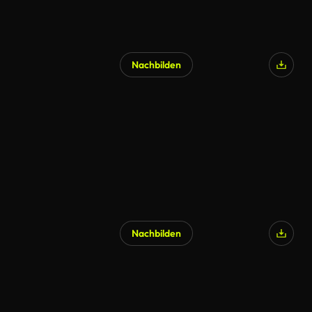
Nachbilden
KI-generiert
Nachbilden
KI-generiert