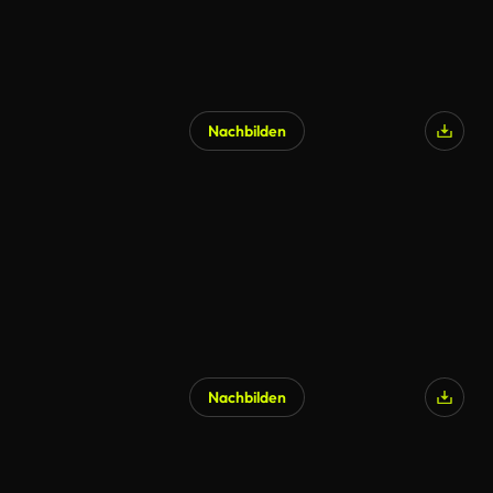
Nachbilden
KI-generiert
Nachbilden
KI-generiert