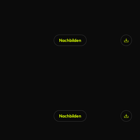
Nachbilden
KI-generiert
Nachbilden
KI-generiert