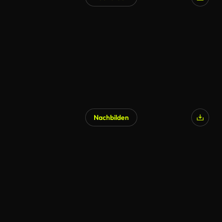
KI-generiert
Nachbilden
KI-generiert