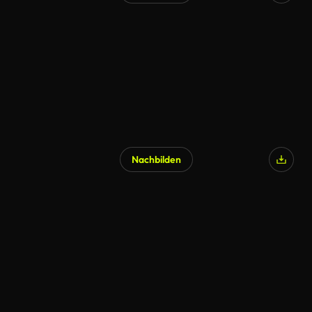
KI-generiert
Nachbilden
KI-generiert