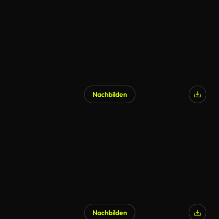
Nachbilden
KI-generiert
Nachbilden