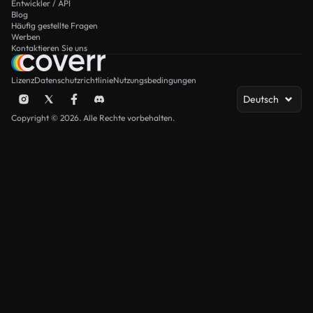
Entwickler / API
Blog
Häufig gestellte Fragen
Werben
Kontaktieren Sie uns
Lizenz
Datenschutzrichtlinie
Nutzungsbedingungen
Deutsch
Copyright © 2026. Alle Rechte vorbehalten.