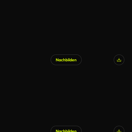
Nachbilden
Nachbilden