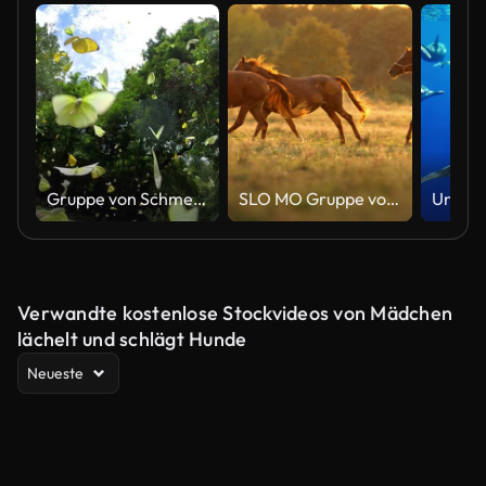
Gruppe von Schmetterling fliegen Zeitlupe
SLO MO Gruppe von weiblichen Pferden, die während der Goldenen Stunde auf einer grasbewachsenen Wiese laufen
Verwandte kostenlose Stockvideos von Mädchen
lächelt und schlägt Hunde
Neueste