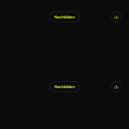
Nachbilden
KI-generiert
Nachbilden
KI-generiert