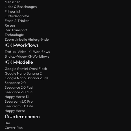
Menschen
Liebe & Beziehungen
Fitness ist
Luftvideografie
Essen & Trinken
Reisen
Der Transport
Technologie
Zoom virtuelle Hintergründe
KI-Workflows
Text-zu-Video-KI-Workflows
Bild-zu-Video-KI-Workflows
KI-Modelle
Google Gemini Omni Flash
Google Nano Banana 2
Google Nano Banana 2 Lite
Seedance 2.0
Seedance 2.0 Fast
Seedance 2.0 Mini
Happy Horse 1.1
Seedream 5.0 Pro
Seedream 5.0 Lite
Happy Horse
Unternehmen
Um
Coverr Plus