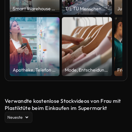
Smart Warehouse Management System Konzept: Männlicher Arbeiter arbeitet mit futuristischem Animationseffekt zeigt Online-Konnektivität jeder Einheit zum Logistikzentrum.
T/L TU Menschenmenge im Einkaufszentrum, Menschen auf der Rolltreppe
Apotheke, Telefon und Frau mit Medizin Forschung für Pillen, Medikamente und Tabletten in der Wellness-App. Gesundheitswesen, Geschäft und Person auf dem Smartphone für Nahrungsergänzungsmittel, verschreibungspflichtige Medikamente und Online-Website
Mode, Entscheidung und Hände beim Einkaufen von Kleidung in einem Einkaufszentrum und Kunde mit einer Auswahl in einem Luxus-Boutique-Geschäft. Design, Einzelhandel und Person mit Förderung, Verkauf und Rabatt für Garderobenprodukt
Verwandte kostenlose Stockvideos von Frau mit
Plastiktüte beim Einkaufen im Supermarkt
Neueste