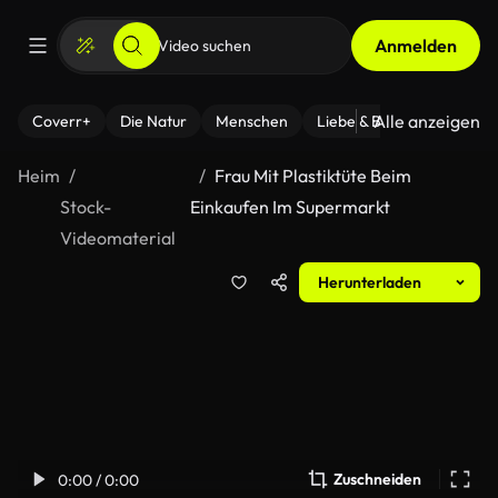
Anmelden
Alle anzeigen
Coverr+
Die Natur
Menschen
Liebe & Beziehungen
F
Heim
Frau Mit Plastiktüte Beim
Stock-
Einkaufen Im Supermarkt
Videomaterial
Herunterladen
Zuschneiden
0:00 / 0:00