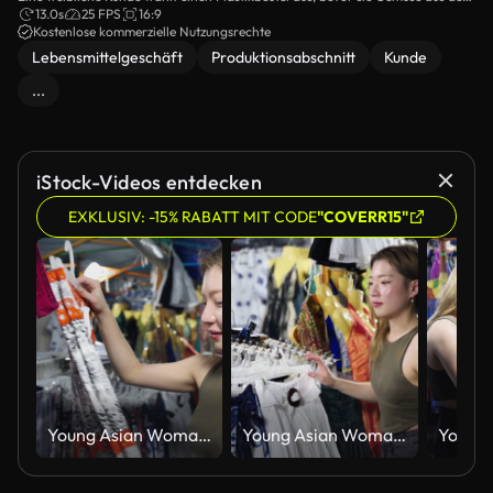
Produktbereich des Lebensmittelgeschäfts holt. Das Video zeigt einen
13.0s
25 FPS
16:9
Moment im Alltag.
Kostenlose kommerzielle Nutzungsrechte
Lebensmittelgeschäft
Produktionsabschnitt
Kunde
...
iStock-Videos entdecken
EXKLUSIV: -15% RABATT MIT CODE
"COVERR15"
Young Asian Woman Browsing Clothes on a Rack in a Clothing Market
Young Asian Woman Browsing Clothes on a Rack in a Clothing Market