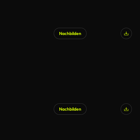
Nachbilden
Nachbilden