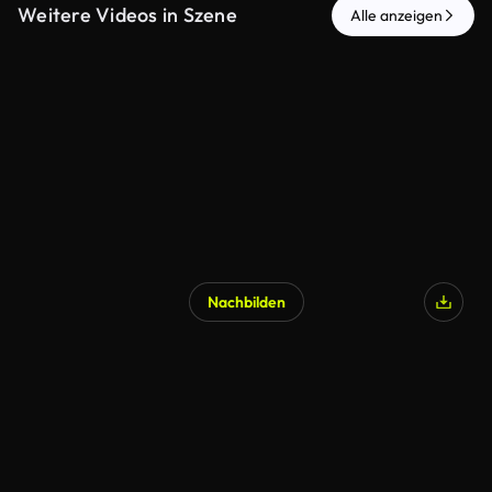
Weitere Videos in Szene
Alle anzeigen
Nachbilden