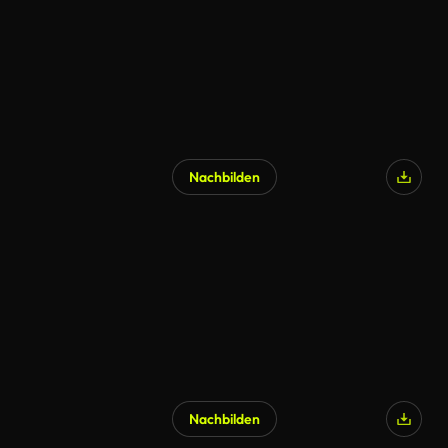
Nachbilden
KI-generiert
Nachbilden