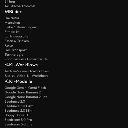
Strings
Akustische Trommel
Bilder
Die Natur
Menschen
Liebe & Beziehungen
Fitness ist
Luftvideografie
Essen & Trinken
Reisen
Der Transport
Technologie
Zoom virtuelle Hintergründe
KI-Workflows
Text-zu-Video-KI-Workflows
Bild-zu-Video-KI-Workflows
KI-Modelle
Google Gemini Omni Flash
Google Nano Banana 2
Google Nano Banana 2 Lite
Seedance 2.0
Seedance 2.0 Fast
Seedance 2.0 Mini
Happy Horse 1.1
Seedream 5.0 Pro
Seedream 5.0 Lite