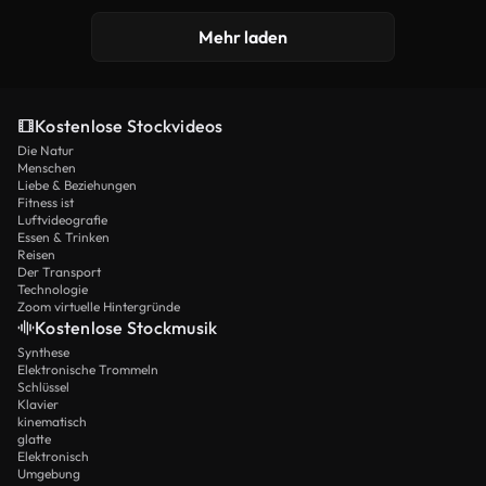
KI-generiert
Mehr laden
Kostenlose Stockvideos
Die Natur
Menschen
Liebe & Beziehungen
Fitness ist
Luftvideografie
Essen & Trinken
Reisen
Der Transport
Technologie
Zoom virtuelle Hintergründe
Kostenlose Stockmusik
Synthese
Elektronische Trommeln
Schlüssel
Klavier
kinematisch
glatte
Elektronisch
Umgebung