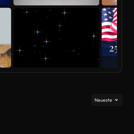
Al
Neueste