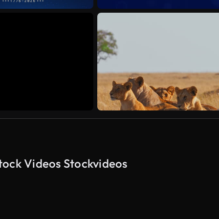
tock Videos Stockvideos