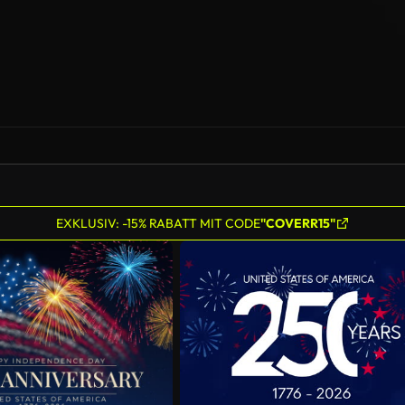
EXKLUSIV: -15% RABATT MIT CODE
"COVERR15"