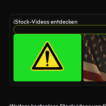
iStock-Videos entdecken