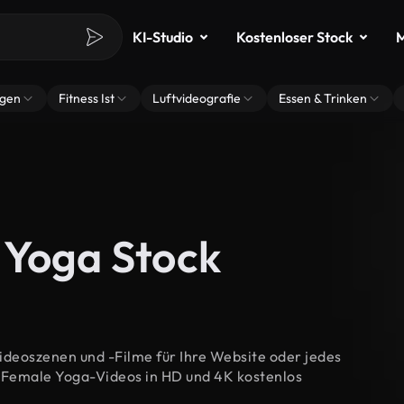
KI-Studio
Kostenloser Stock
M
ngen
Fitness Ist
Luftvideografie
Essen & Trinken
 Yoga Stock
deoszenen und -Filme für Ihre Website oder jedes
e Female Yoga-Videos in HD und 4K kostenlos