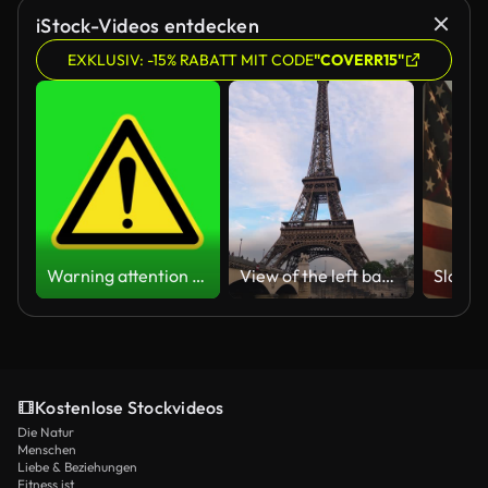
iStock-Videos entdecken
EXKLUSIV: -15% RABATT MIT CODE
"COVERR15"
Warning attention yellow hazard message street sign 4k green screen caution animation
View of the left bank of the Seine River, the Eiffel Tower, boats sailing on the river, the Quai Jacques-Chirac embankment and Pont d'Iena, Jena Bridge spanning the River Seine of Paris, France.
Kostenlose Stockvideos
Die Natur
Menschen
Liebe & Beziehungen
Fitness ist