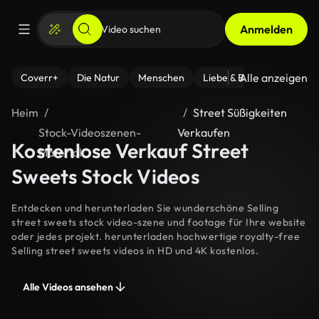
Anmelden
Alle anzeigen
Coverr+
Die Natur
Menschen
Liebe & Beziehungen
F
Heim
Street Süßigkeiten
Stock-Videoszenen-
Verkaufen
Kostenlose Verkauf Street
Material
Sweets Stock Videos
Entdecken und herunterladen Sie wunderschöne Selling
street sweets stock video-szene und footage für Ihre website
oder jedes projekt. herunterladen hochwertige royalty-free
Selling street sweets videos in HD und 4K kostenlos.
Alle Videos ansehen