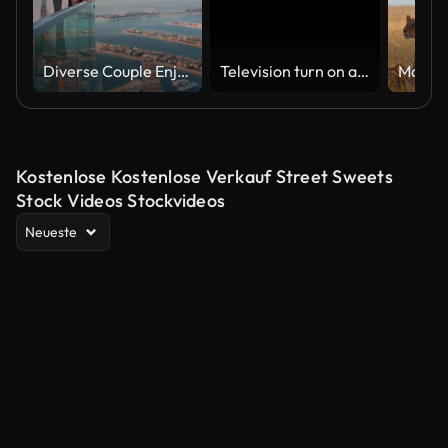
Diverse Couple Enjoying Sunset Views from High Rise Sky Deck Overlooking Palm Jumeirah
Television turn on and off. Switch on tv effect, switch off tv effect. Turn on Lcd TV effect, turn off TV effect . Led Tv on and off on black background
Kostenlose Kostenlose Verkauf Street Sweets
Stock Videos Stockvideos
Neueste