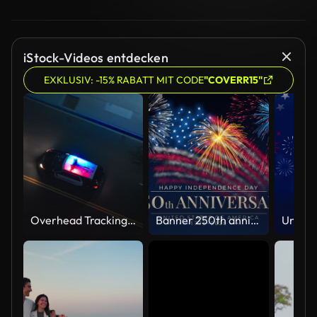
iStock-Videos entdecken
EXKLUSIV: -15% RABATT MIT CODE
"COVERR15"
Overhead Tracking Drone Shot of a Police Car Driving on a City Street with Lights On at Night
Banner 250th anniversary of the USA. 250 years of independence. 4th of july 2026 usa independence day, video greeting card. US flag fireworks on blue sky background. Fourth of july. 4k seamless loop