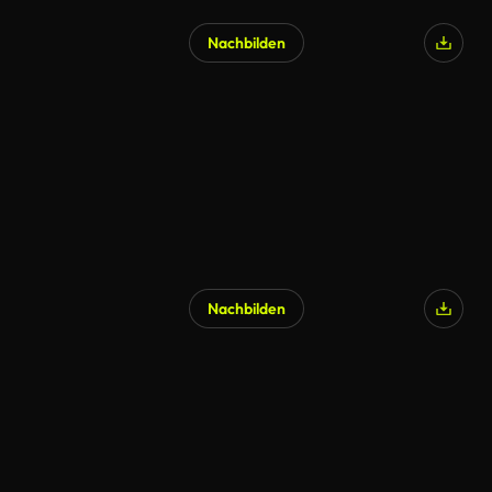
Nachbilden
Nachbilden