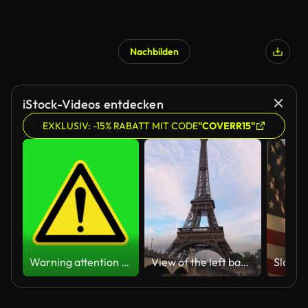
Nachbilden
iStock-Videos entdecken
EXKLUSIV: -15% RABATT MIT CODE
"COVERR15"
Warning attention yellow hazard message street sign 4k green screen caution animation
View of the left bank of the Seine River, the Eiffel Tower, boats sailing on the river, the Quai Jacques-Chirac embankment and Pont d'Iena, Jena Bridge spanning the River Seine of Paris, France.