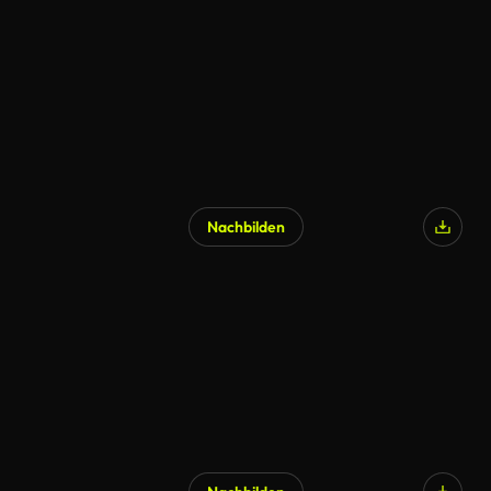
Nachbilden