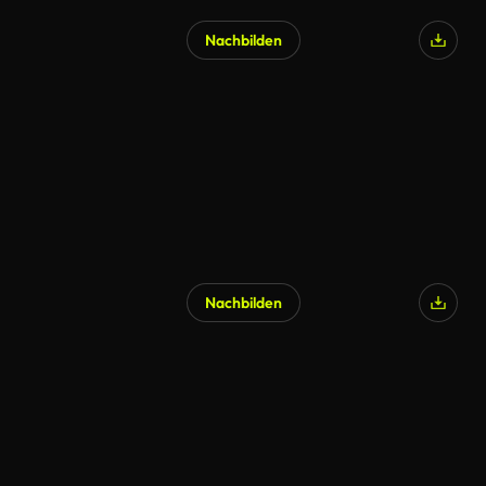
Nachbilden
Nachbilden