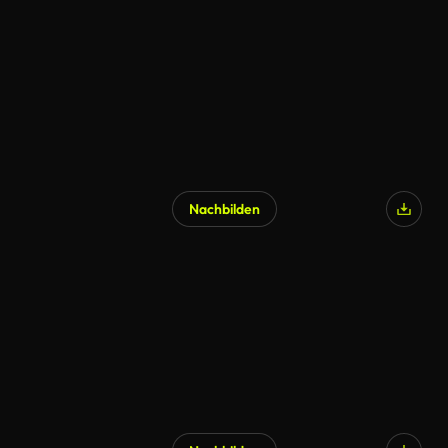
Nachbilden