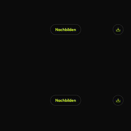
Nachbilden
Nachbilden