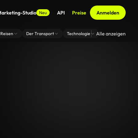
arketing-Studio
API
Preise
Anmelden
Neu
Alle anzeigen
Reisen
Der Transport
Technologie
Zoom Virtuelle H