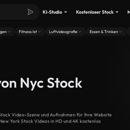
KI-Studio
Kostenloser Stock
M
ngen
Fitness Ist
Luftvideografie
Essen & Trinken
von Nyc Stock
 Stock Video-Szene und Aufnahmen für Ihre Website
 New York Stock Videos in HD und 4K kostenlos