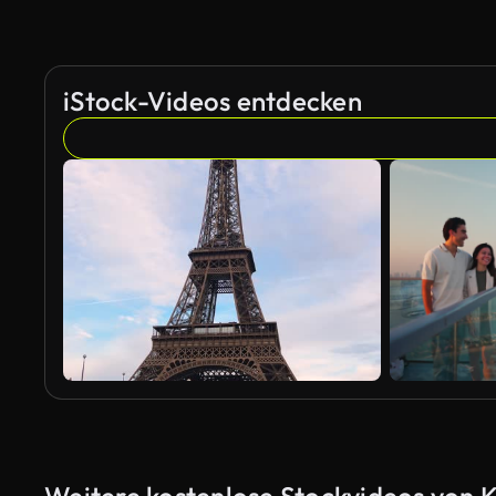
iStock-Videos entdecken