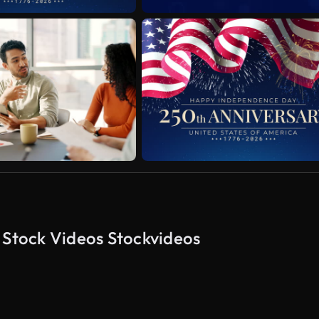
 Stock Videos Stockvideos