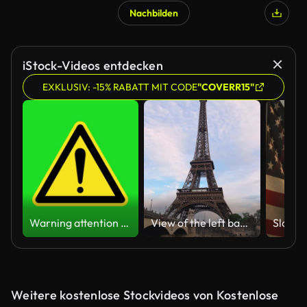
Nachbilden
iStock-Videos entdecken
EXKLUSIV: -15% RABATT MIT CODE
"COVERR15"
Warning attention yellow hazard message street sign 4k green screen caution animation
View of the left bank of the Seine River, the Eiffel Tower, boats sailing on the river, the Quai Jacques-Chirac embankment and Pont d'Iena, Jena Bridge spanning the River Seine of Paris, France.
Weitere kostenlose Stockvideos von Kostenlose