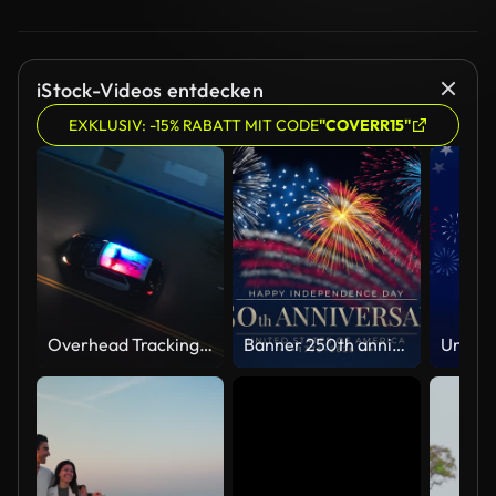
iStock-Videos entdecken
EXKLUSIV: -15% RABATT MIT CODE
"COVERR15"
Overhead Tracking Drone Shot of a Police Car Driving on a City Street with Lights On at Night
Banner 250th anniversary of the USA. 250 years of independence. 4th of july 2026 usa independence day, video greeting card. US flag fireworks on blue sky background. Fourth of july. 4k seamless loop