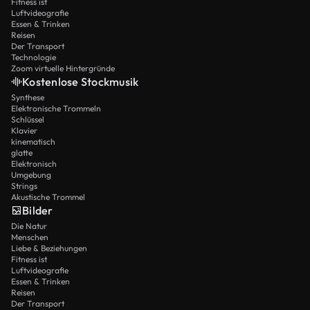
Fitness ist
Luftvideografie
Essen & Trinken
Reisen
Der Transport
Technologie
Zoom virtuelle Hintergründe
Kostenlose Stockmusik
Synthese
Elektronische Trommeln
Schlüssel
Klavier
kinematisch
glatte
Elektronisch
Umgebung
Strings
Akustische Trommel
Bilder
Die Natur
Menschen
Liebe & Beziehungen
Fitness ist
Luftvideografie
Essen & Trinken
Reisen
Der Transport