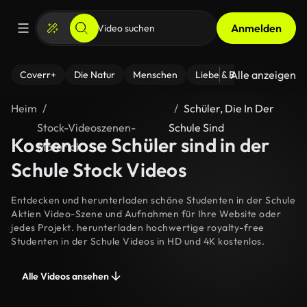
Anmelden
Alle anzeigen
Coverr+
Die Natur
Menschen
Liebe & Beziehungen
F
Heim
Schüler, Die In Der
Stock-Videoszenen-
Schule Sind
Kostenlose Schüler sind in der
Material
Schule Stock Videos
Entdecken und herunterladen schöne Studenten in der Schule
Aktien Video-Szene und Aufnahmen für Ihre Website oder
jedes Projekt. herunterladen hochwertige royalty-free
Studenten in der Schule Videos in HD und 4K kostenlos.
Alle Videos ansehen