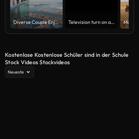
Diverse Couple Enjoying Sunset Views from High Rise Sky Deck Overlooking Palm Jumeirah
Television turn on and off. Switch on tv effect, switch off tv effect. Turn on Lcd TV effect, turn off TV effect . Led Tv on and off on black background
Kostenlose Kostenlose Schüler sind in der Schule
Stock Videos Stockvideos
Neueste