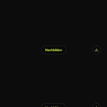
Nachbilden