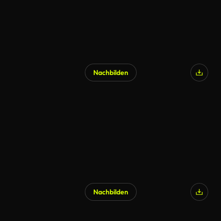
Nachbilden
Nachbilden