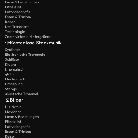
Liebe & Beziehungen
Fitness ist
Luftvideografie
Essen & Trinken
Reisen
Der Transport
Technologie
Zoom virtuelle Hintergründe
Kostenlose Stockmusik
Synthese
Elektronische Trommeln
Schlüssel
Klavier
kinematisch
glatte
Elektronisch
Umgebung
Strings
Akustische Trommel
Bilder
Die Natur
Menschen
Liebe & Beziehungen
Fitness ist
Luftvideografie
Essen & Trinken
Reisen