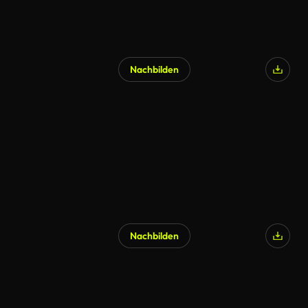
Nachbilden
Nachbilden