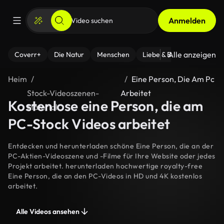
Anmelden
Alle anzeigen
Coverr+
Die Natur
Menschen
Liebe & Beziehungen
F
Heim
Eine Person, Die Am Pc
Stock-Videoszenen-
Arbeitet
Kostenlose eine Person, die am
Material
PC-Stock Videos arbeitet
Entdecken und herunterladen schöne Eine Person, die an der
PC-Aktien-Videoszene und -Filme für Ihre Website oder jedes
Projekt arbeitet. herunterladen hochwertige royalty-free
Eine Person, die an den PC-Videos in HD und 4K kostenlos
arbeitet.
Alle Videos ansehen