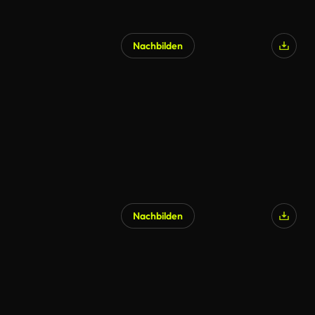
Nachbilden
Nachbilden