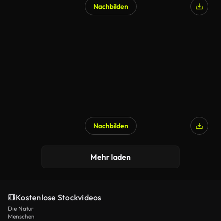
Nachbilden
Nachbilden
Mehr laden
Kostenlose Stockvideos
Die Natur
Menschen