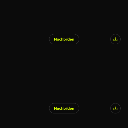
Nachbilden
Nachbilden