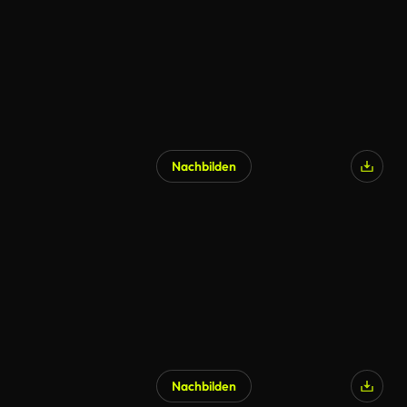
Nachbilden
Nachbilden