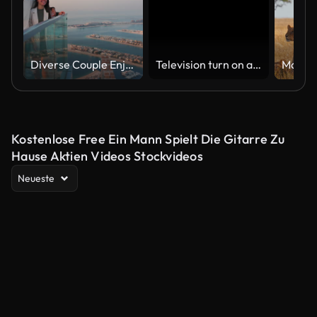
Diverse Couple Enjoying Sunset Views from High Rise Sky Deck Overlooking Palm Jumeirah
Television turn on and off. Switch on tv effect, switch off tv effect. Turn on Lcd TV effect, turn off TV effect . Led Tv on and off on black background
Kostenlose Free Ein Mann Spielt Die Gitarre Zu
Hause Aktien Videos Stockvideos
Neueste