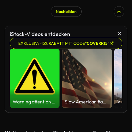
Nachbilden
iStock-Videos entdecken
EXKLUSIV: -15% RABATT MIT CODE
"COVERR15"
Warning attention yellow hazard message street sign 4k green screen caution animation
Slow American flag at sunset during Memorial Day in the United States