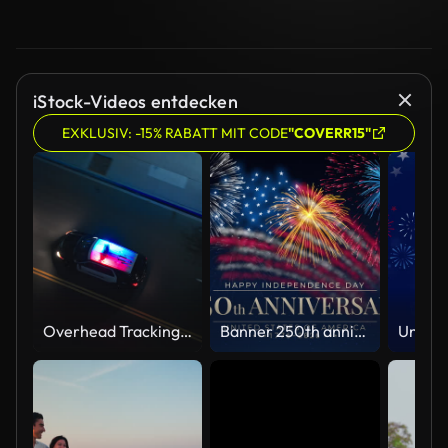
iStock-Videos entdecken
EXKLUSIV: -15% RABATT MIT CODE
"COVERR15"
Overhead Tracking Drone Shot of a Police Car Driving on a City Street with Lights On at Night
Banner 250th anniversary of the USA. 250 years of independence. 4th of july 2026 usa independence day, video greeting card. US flag fireworks on blue sky background. Fourth of july. 4k seamless loop